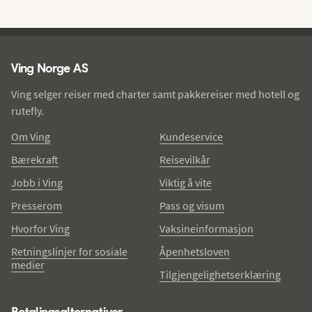
Ving - bunntekst
Ving Norge AS
Ving selger reiser med charter samt pakkereiser med hotell og
rutefly.
Om Ving
Kundeservice
Bærekraft
Reisevilkår
Jobb i Ving
Viktig å vite
Presserom
Pass og visum
Hvorfor Ving
Vaksineinformasjon
Retningslinjer for sosiale
Åpenhetsloven
medier
Tilgjengelighetserklæring
Betalingsalternativer