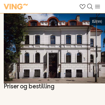
Se dine sparte h
Søk på ving.n
Meny
(
99
)
Vis bilder
Priser og bestilling