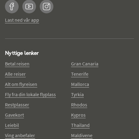
Facebook
YouTube
Instagram
Last ned vår app
Nyttige lenker
Betal reisen
Gran Canaria
Alle reiser
Tenerife
Alt om flyreisen
Mallorca
Fly fra din lokale flyplass
Tyrkia
Restplasser
Rhodos
Gavekort
Kypros
Leiebil
Thailand
Ving anbefaler
Maldivene