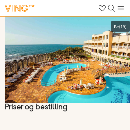
Se dine sparte h
Søk på ving.n
Meny
(
19
)
Vis bilder
Priser og bestilling