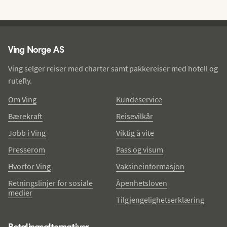
Ving - bunntekst
Ving Norge AS
Ving selger reiser med charter samt pakkereiser med hotell og
rutefly.
Om Ving
Kundeservice
Bærekraft
Reisevilkår
Jobb i Ving
Viktig å vite
Presserom
Pass og visum
Hvorfor Ving
Vaksineinformasjon
Retningslinjer for sosiale
Åpenhetsloven
medier
Tilgjengelighetserklæring
Betalingsalternativer