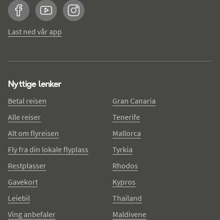
Facebook
YouTube
Instagram
Last ned vår app
Nyttige lenker
Betal reisen
Gran Canaria
Alle reiser
Tenerife
Alt om flyreisen
Mallorca
Fly fra din lokale flyplass
Tyrkia
Restplasser
Rhodos
Gavekort
Kypros
Leiebil
Thailand
Ving anbefaler
Maldivene