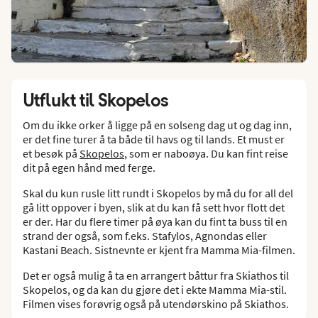
Utflukt til Skopelos
Om du ikke orker å ligge på en solseng dag ut og dag inn,
er det fine turer å ta både til havs og til lands. Et must er
et besøk på
Skopelos
, som er naboøya. Du kan fint reise
dit på egen hånd med ferge.
Skal du kun rusle litt rundt i Skopelos by må du for all del
gå litt oppover i byen, slik at du kan få sett hvor flott det
er der. Har du flere timer på øya kan du fint ta buss til en
strand der også, som f.eks. Stafylos, Agnondas eller
Kastani Beach. Sistnevnte er kjent fra Mamma Mia-filmen.
Det er også mulig å ta en arrangert båttur fra Skiathos til
Skopelos, og da kan du gjøre det i ekte Mamma Mia-stil.
Filmen vises forøvrig også på utendørskino på Skiathos.