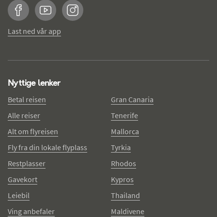
Facebook
YouTube
Instagram
Last ned vår app
Nyttige lenker
Betal reisen
Gran Canaria
Alle reiser
Tenerife
Alt om flyreisen
Mallorca
Fly fra din lokale flyplass
Tyrkia
Restplasser
Rhodos
Gavekort
Kypros
Leiebil
Thailand
Ving anbefaler
Maldivene