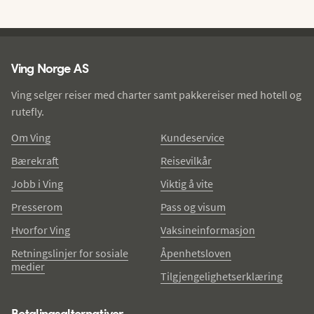
Ving - bunntekst
Ving Norge AS
Ving selger reiser med charter samt pakkereiser med hotell og
rutefly.
Om Ving
Kundeservice
Bærekraft
Reisevilkår
Jobb i Ving
Viktig å vite
Presserom
Pass og visum
Hvorfor Ving
Vaksineinformasjon
Retningslinjer for sosiale
Åpenhetsloven
medier
Tilgjengelighetserklæring
Betalingsalternativer