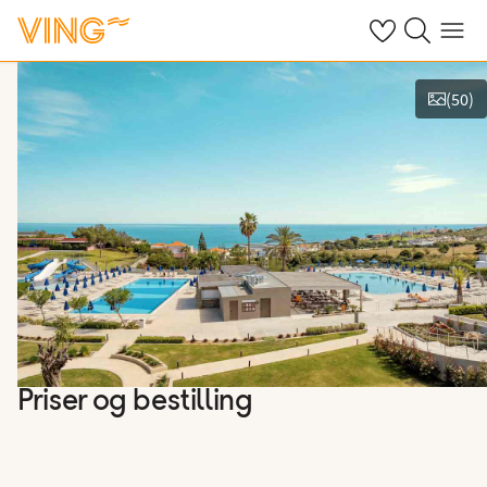
Se dine sparte h
Søk på ving.n
Meny
(
50
)
Se bilder og film
Priser og bestilling