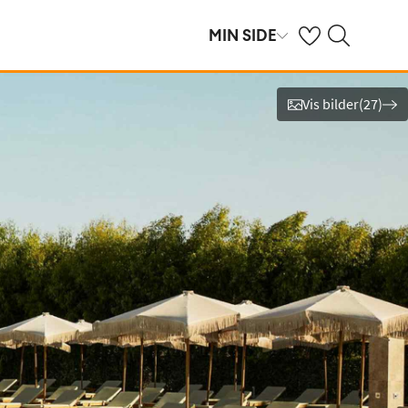
Se dine sparte hot
Søk på ving.no
MIN SIDE
Vis bilder
(
27
)