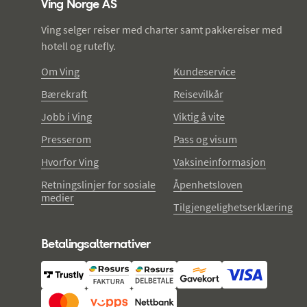
Ving Norge AS
Ving selger reiser med charter samt pakkereiser med
hotell og rutefly.
Om Ving
Kundeservice
Bærekraft
Reisevilkår
Jobb i Ving
Viktig å vite
Presserom
Pass og visum
Hvorfor Ving
Vaksineinformasjon
Retningslinjer for sosiale
Åpenhetsloven
medier
Tilgjengelighetserklæring
Betalingsalternativer