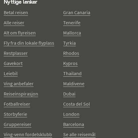
Nyttige lenker
Betal reisen
Gran Canaria
Alle reiser
Tenerife
Alt om flyreisen
Mallorca
Fly fra din lokale flyplass
Tyrkia
Restplasser
Rhodos
Gavekort
Kypros
Leiebil
Thailand
Ving anbefaler
Maldivene
Reiseinspirasjon
Dubai
Fotballreiser
Costa del Sol
Storbyferie
London
Gruppereiser
Barcelona
Ving-venn fordelsklubb
Se alle reisemål