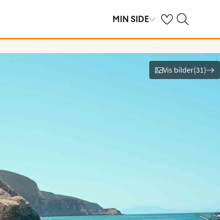
Se dine sparte hot
Søk på ving.no
MIN SIDE
Vis bilder
(
31
)