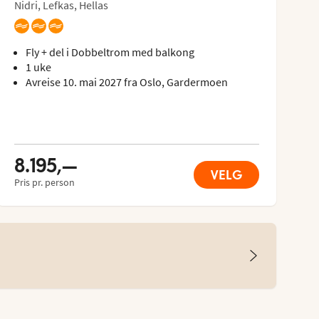
Nidri, Lefkas, Hellas
Fly + del i Dobbeltrom med balkong
1 uke
Avreise 10. mai 2027 fra Oslo, Gardermoen
8.195,—
VELG
Pris pr. person