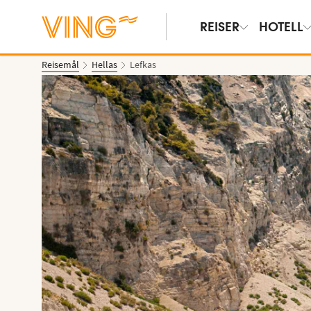
REISER
HOTELL
Reisemål
Hellas
Lefkas
Vis bilder