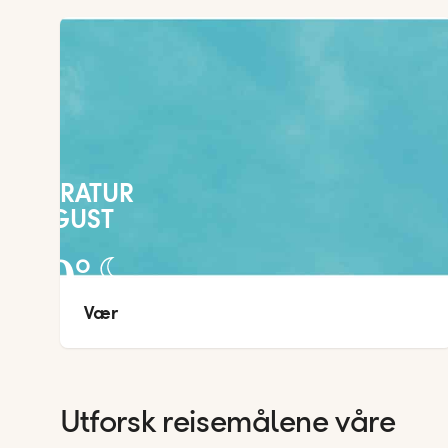
TEMPERATUR
I AUGUST
29
°
Vær 
22
°
Utforsk reisemålene våre