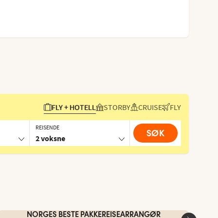
FLY + HOTELL
STORBY
CRUISE
FLY
REISENDE
SØK
2 voksne
NORGES BESTE PAKKEREISEARRANGØR