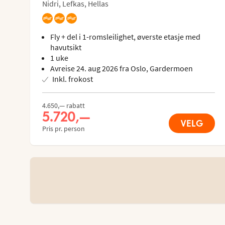
Nidri, Lefkas, Hellas
Fly + del i 1-romsleilighet, øverste etasje med
havutsikt
1 uke
Avreise 24. aug 2026 fra Oslo, Gardermoen
Inkl. frokost
4.650,— rabatt
5.720,—
VELG
Pris pr. person