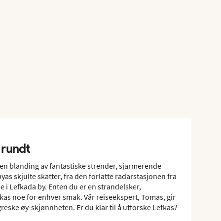
 rundt
yr en blanding av fantastiske strender, sjarmerende
øyas skjulte skatter, fra den forlatte radarstasjonen fra
e i Lefkada by. Enten du er en strandelsker,
efkas noe for enhver smak. Vår reiseekspert, Tomas, gir
greske øy-skjønnheten. Er du klar til å utforske Lefkas?