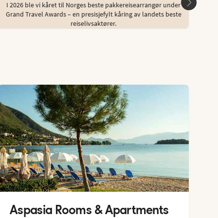
I 2026 ble vi kåret til Norges beste pakkereisearrangør under
Du ka
Grand Travel Awards – en presisjefylt kåring av landets beste
reiselivsaktører.
Aspasia Rooms & Apartments