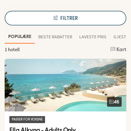
FILTRER
BESTE RABATTER
LAVESTE PRIS
GJESTEN
POPULÆRE
1 hotell
Kart
46
PASSER FOR VOKSNE
Ella Alkyna - Adults Only