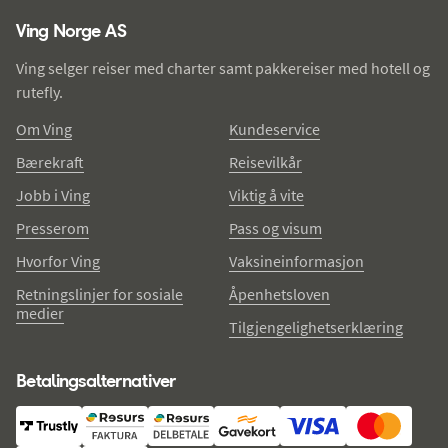
Ving Norge AS
Ving selger reiser med charter samt pakkereiser med hotell og
rutefly.
Om Ving
Kundeservice
Bærekraft
Reisevilkår
Jobb i Ving
Viktig å vite
Presserom
Pass og visum
Hvorfor Ving
Vaksineinformasjon
Retningslinjer for sosiale
Åpenhetsloven
medier
Tilgjengelighetserklæring
Betalingsalternativer