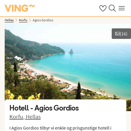
Se dine sparte h
Søk på ving.n
Meny
Hellas
Korfu
Agios Gordios
(
16
)
Vis bilder
Hotell -
Agios Gordios
Korfu
,
Hellas
I Agios Gordios tilbyr vi enkle og prisgunstige hotell i