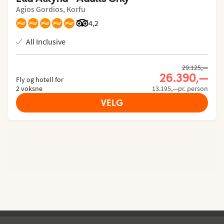
Agios Gordios, Korfu
Vurdering fra Tripadvisor: 4.2 of 5
4,2
All Inclusive
29.125,—
26.390,—
Fly og hotell for
2 voksne
13.195,—pr. person
VELG
Ving - bunntekst