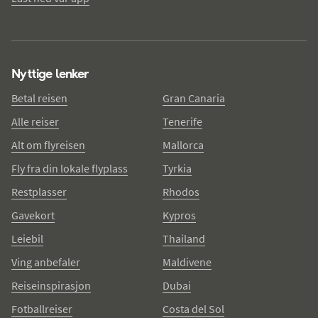
Nyttige lenker
Betal reisen
Gran Canaria
Alle reiser
Tenerife
Alt om flyreisen
Mallorca
Fly fra din lokale flyplass
Tyrkia
Restplasser
Rhodos
Gavekort
Kypros
Leiebil
Thailand
Ving anbefaler
Maldivene
Reiseinspirasjon
Dubai
Fotballreiser
Costa del Sol