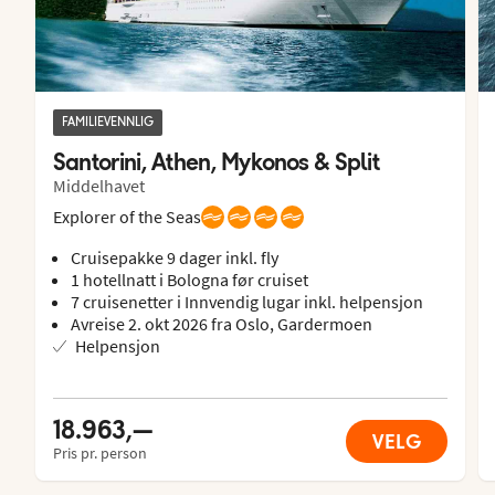
FAMILIEVENNLIG
Santorini, Athen, Mykonos & Split
Middelhavet
Explorer of the Seas
Cruisepakke 9 dager inkl. fly
1 hotellnatt i Bologna før cruiset
7 cruisenetter i Innvendig lugar inkl. helpensjon
Avreise 2. okt 2026 fra Oslo, Gardermoen
Helpensjon
18.963,—
VELG
Pris pr. person