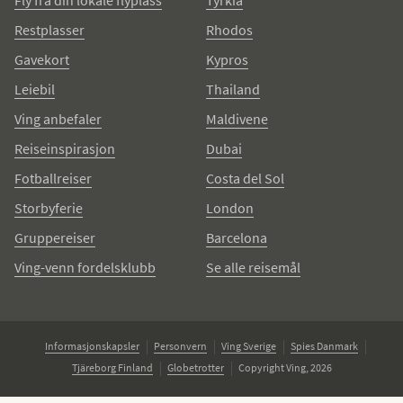
Fly fra din lokale flyplass
Tyrkia
Restplasser
Rhodos
Gavekort
Kypros
Leiebil
Thailand
Ving anbefaler
Maldivene
Reiseinspirasjon
Dubai
Fotballreiser
Costa del Sol
Storbyferie
London
Gruppereiser
Barcelona
Ving-venn fordelsklubb
Se alle reisemål
Informasjonskapsler
Personvern
Ving Sverige
Spies Danmark
Tjäreborg Finland
Globetrotter
Copyright Ving, 2026