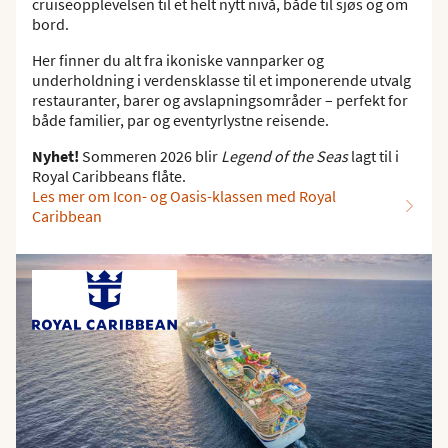
cruiseopplevelsen til et helt nytt nivå, både til sjøs og om
bord.
Her finner du alt fra ikoniske vannparker og
underholdning i verdensklasse til et imponerende utvalg
restauranter, barer og avslapningsområder – perfekt for
både familier, par og eventyrlystne reisende.
Nyhet!
Sommeren 2026 blir
Legend of the Seas
lagt til i
Royal Caribbeans flåte.
Les mer om Icon- og Oasis-klassen med Royal
Caribbean