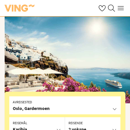
Se dine sparte h
Søk på ving.n
Meny
AVREISESTED
Oslo, Gardermoen
REISEMÅL
REISENDE
Karibia
2 voksne