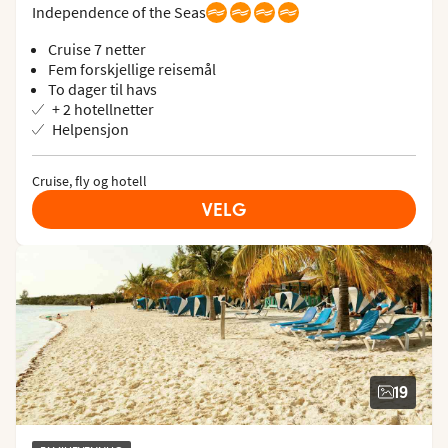
Independence of the Seas
Cruise 7 netter
Fem forskjellige reisemål
To dager til havs
+ 2 hotellnetter
Helpensjon
Cruise, fly og hotell
VELG
19