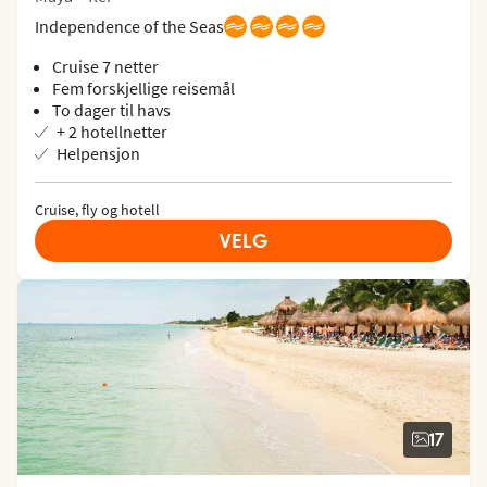
Independence of the Seas
Cruise 7 netter
Fem forskjellige reisemål
To dager til havs
+ 2 hotellnetter
Helpensjon
Cruise, fly og hotell
VELG
17