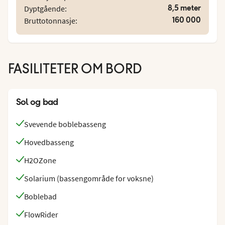
det et stort underholdningstilbud. Gå på kino eller teater,
8,5 meter
Dyptgående:
besøk casinoet eller ta en dans på nattklubben. For de litt
160 000
Bruttotonnasje:
yngre er det både barne- og ungdomsklubb og et
tenåringsdisko.
FASILITETER OM BORD
Sol og bad
Svevende boblebasseng
Hovedbasseng
H2OZone
Solarium (bassengområde for voksne)
Boblebad
FlowRider