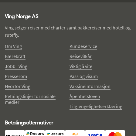
Ving - bunntekst
Ving Norge AS
Ving selger reiser med charter samt pakkereiser med hotell og
rutefly.
Om Ving
Kundeservice
Bærekraft
Reisevilkår
Jobb i Ving
Viktig å vite
Presserom
Pass og visum
Hvorfor Ving
Vaksineinformasjon
Retningslinjer for sosiale
Åpenhetsloven
medier
Tilgjengelighetserklæring
Betalingsalternativer