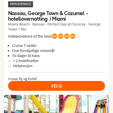
FAMILIEVENNLIG
Nassau, George Town & Cozumel  - 
hotellovernatting  i Miami
Miami Beach - Nassau - Perfect Day at Cococay - George
Town + fler
Independence of the Seas
Cruise 7 netter
Fem forskjellige reisemål
To dager til havs
+ 2 hotellnetter
Helpensjon
Cruise, fly og hotell
VELG