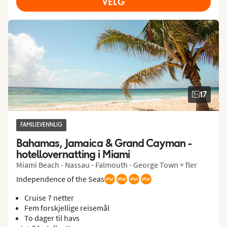
VELG
17
FAMILIEVENNLIG
Bahamas, Jamaica & Grand Cayman - 
hotellovernatting i Miami
Miami Beach - Nassau - Falmouth - George Town + fler
Independence of the Seas
Cruise 7 netter
Fem forskjellige reisemål
To dager til havs