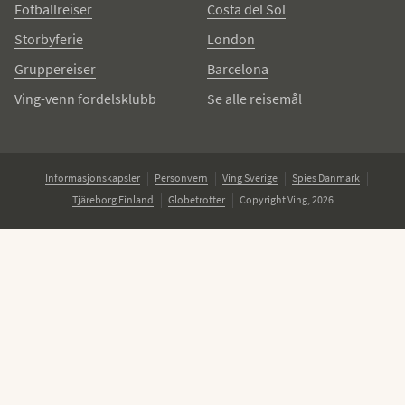
Fotballreiser
Costa del Sol
Storbyferie
London
Gruppereiser
Barcelona
Ving-venn fordelsklubb
Se alle reisemål
Informasjonskapsler
Personvern
Ving Sverige
Spies Danmark
Tjäreborg Finland
Globetrotter
Copyright Ving, 2026