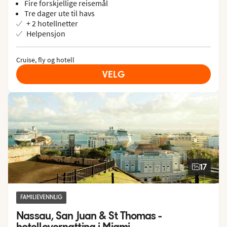
Fire forskjellige reisemål
Tre dager ute til havs
+ 2 hotellnetter
Helpensjon
Cruise, fly og hotell
VELG
17
FAMILIEVENNLIG
Nassau, San Juan & St Thomas - 
hotellovernatting i Miami