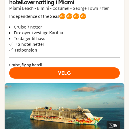
hotellovernatting i Miami
Miami Beach - Bimini - Cozumel - George Town + fler
Independence of the Seas
Cruise 7 netter
Fire øyer i vestlige Karibia
To dager til havs
+ 2 hotellnetter
Helpensjon
Cruise, fly og hotell
VELG
15