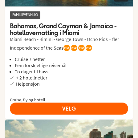
FAMILIEVENNLIG
Bahamas, Grand Cayman & Jamaica - 
hotellovernatting i Miami
Miami Beach - Bimini - George Town - Ocho Rios + fler
Independence of the Seas
Cruise 7 netter
Fem forskjellige reisemål
To dager til havs
+ 2 hotellnetter
Helpensjon
Cruise, fly og hotell
VELG