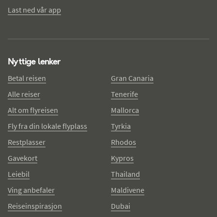
Last ned vår app
Nyttige lenker
Betal reisen
Gran Canaria
Alle reiser
Tenerife
Alt om flyreisen
Mallorca
Fly fra din lokale flyplass
Tyrkia
Restplasser
Rhodos
Gavekort
Kypros
Leiebil
Thailand
Ving anbefaler
Maldivene
Reiseinspirasjon
Dubai