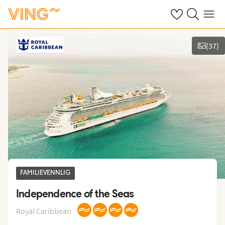
Se dine sparte h
Søk på ving.n
Meny
(
37
)
Vis bilder
FAMILIEVENNLIG
Independence of the Seas
Royal Caribbean