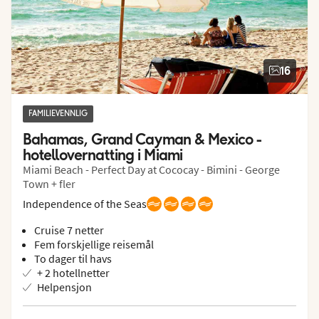
16
FAMILIEVENNLIG
Bahamas, Grand Cayman & Mexico - 
hotellovernatting i Miami
Miami Beach - Perfect Day at Cococay - Bimini - George
Town + fler
Independence of the Seas
Cruise 7 netter
Fem forskjellige reisemål
To dager til havs
+ 2 hotellnetter
Helpensjon