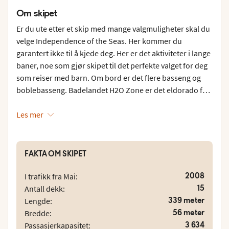
Om skipet
Er du ute etter et skip med mange valgmuligheter skal du
velge Independence of the Seas. Her kommer du
garantert ikke til å kjede deg. Her er det aktiviteter i lange
baner, noe som gjør skipet til det perfekte valget for deg
som reiser med barn. Om bord er det flere basseng og
boblebasseng. Badelandet H2O Zone er det eldorado for
både voksne og barn og her er det en populær FlowRider
og en surfesimulator. I løpet av timene ute på havet kan
Les mer
du også gå på skøyter, klatre, trene, ta en tur i spaet, slå
noen golfballer i golfsimulatoren eller shoppe langs
shoppinggaten Royale Promenade.
FAKTA OM SKIPET
Restaurantene og barene om bord er mange. Her kan du
2008
I trafikk fra Mai:
enkelt finne din favoritt og variasjonen er stor, alt fra
15
Antall dekk:
italiensk og à la carte til asiatisk og grillet. Når søtsuget
339 meter
Lengde:
melder seg kan du besøke Ben & Jerry's iskrembar og
56 meter
Bredde:
flere forskjellige cafeer å velge mellom. På kveldstid er
3 634
Passasjerkapasitet: