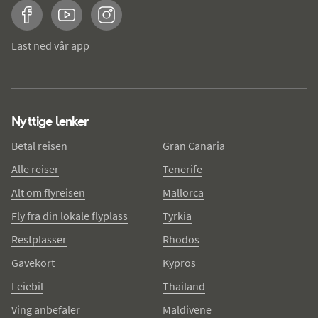
Facebook
YouTube
Instagram
Last ned vår app
Nyttige lenker
Betal reisen
Gran Canaria
Alle reiser
Tenerife
Alt om flyreisen
Mallorca
Fly fra din lokale flyplass
Tyrkia
Restplasser
Rhodos
Gavekort
Kypros
Leiebil
Thailand
Ving anbefaler
Maldivene