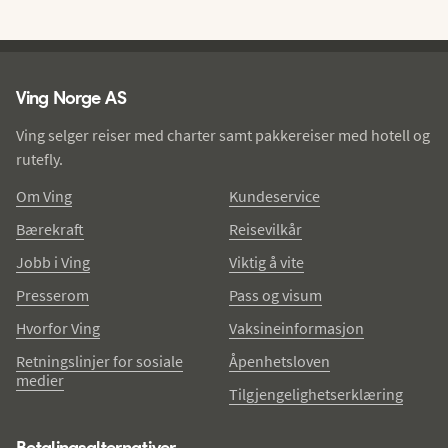
Ving - bunntekst
Ving Norge AS
Ving selger reiser med charter samt pakkereiser med hotell og
rutefly.
Om Ving
Kundeservice
Bærekraft
Reisevilkår
Jobb i Ving
Viktig å vite
Presserom
Pass og visum
Hvorfor Ving
Vaksineinformasjon
Retningslinjer for sosiale
Åpenhetsloven
medier
Tilgjengelighetserklæring
Betalingsalternativer