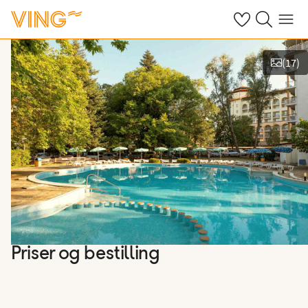
Se dine sparte h
Søk på ving.n
Meny
(
17
)
Vis bilder
Priser og bestilling