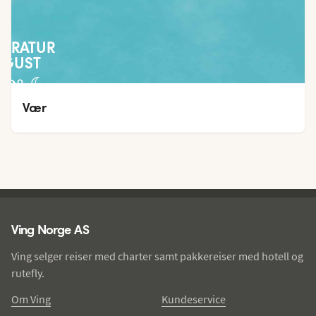
PERATUR
UGUST
30
°
21
°
Vær
Ving - bunntekst
Ving Norge AS
Ving selger reiser med charter samt pakkereiser med hotell og
rutefly.
Om Ving
Kundeservice