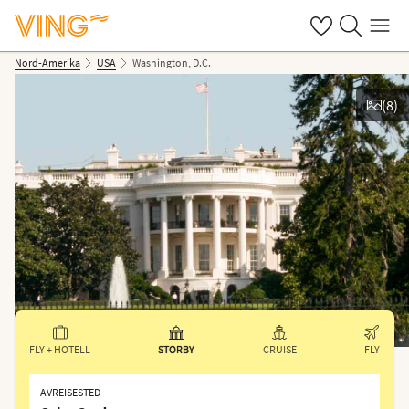
Se dine sparte h
Søk på ving.n
Meny
Nord-Amerika
USA
Washington, D.C.
(
8
)
Vis bilder
FLY + HOTELL
STORBY
CRUISE
FLY
AVREISESTED