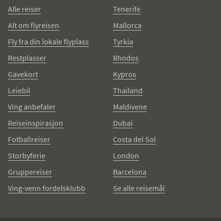
Alle reiser
Tenerife
Alt om flyreisen
Mallorca
Fly fra din lokale flyplass
Tyrkia
Restplasser
Rhodos
Gavekort
Kypros
Leiebil
Thailand
Ving anbefaler
Maldivene
Reiseinspirasjon
Dubai
Fotballreiser
Costa del Sol
Storbyferie
London
Gruppereiser
Barcelona
Ving-venn fordelsklubb
Se alle reisemål