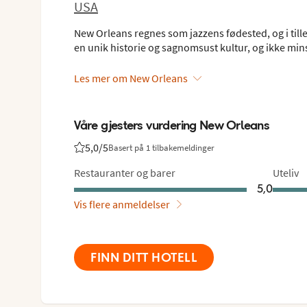
USA
New Orleans regnes som jazzens fødested, og i til
en unik historie og sagnomsust kultur, og ikke mins
Les mer om New Orleans
Våre gjesters vurdering New Orleans
5,0
/5
Basert på 1 tilbakemeldinger
Vurdering fra Vings gjester: 5/5
Restauranter og barer
Uteliv
5,0
Vis flere anmeldelser
FINN DITT HOTELL