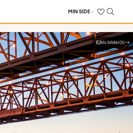
Se dine sparte hot
Søk på ving.no
MIN SIDE
Vis bilder
(
5
)