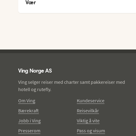
Vær
25
°
Ving - bunntekst
Ving Norge AS
Ving selger reiser med charter samt pakkereiser med
hotell og rutefly.
Om Ving
Kundeservice
Bærekraft
Reisevilkår
Jobb i Ving
Viktig å vite
Presserom
Pass og visum