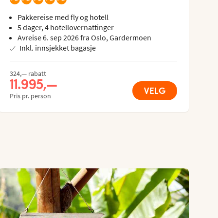
Pakkereise med fly og hotell
5 dager, 4 hotellovernattinger
Avreise 6. sep 2026 fra Oslo, Gardermoen
Inkl. innsjekket bagasje
324,— rabatt
11.995,—
VELG
Pris pr. person