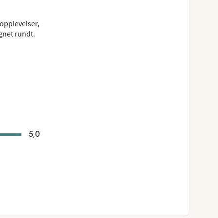
opplevelser,
gnet rundt.
5,0