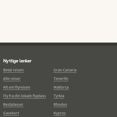
Nyttige lenker
Betal reisen
Gran Canaria
Alle reiser
Tenerife
Alt om flyreisen
Mallorca
Fly fra din lokale flyplass
Tyrkia
Restplasser
Rhodos
Gavekort
Kypros