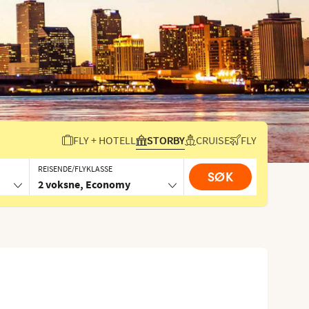
FLY + HOTELL
STORBY
CRUISE
FLY
REISENDE/FLYKLASSE
SØK
2 voksne, Economy