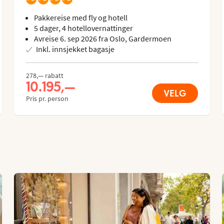
Pakkereise med fly og hotell
5 dager, 4 hotellovernattinger
Avreise 6. sep 2026 fra Oslo, Gardermoen
Inkl. innsjekket bagasje
278,— rabatt
10.195,—
VELG
Pris pr. person