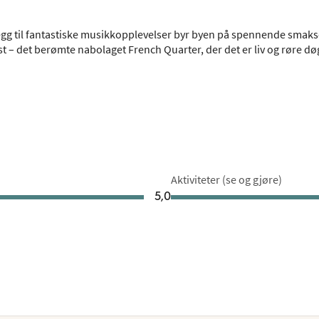
legg til fantastiske musikkopplevelser byr byen på spennende smaks
t – det berømte nabolaget French Quarter, der det er liv og røre dø
Aktiviteter (se og gjøre)
5,0