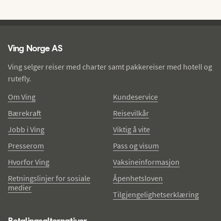
Ving - bunntekst
Ving Norge AS
Ving selger reiser med charter samt pakkereiser med hotell og
rutefly.
Om Ving
Kundeservice
Bærekraft
Reisevilkår
Jobb i Ving
Viktig å vite
Presserom
Pass og visum
Hvorfor Ving
Vaksineinformasjon
Retningslinjer for sosiale
Åpenhetsloven
medier
Tilgjengelighetserklæring
Betalingsalternativer