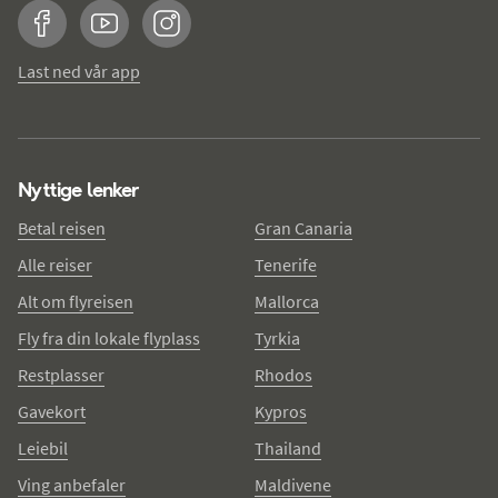
Facebook
YouTube
Instagram
Last ned vår app
Nyttige lenker
Betal reisen
Gran Canaria
Alle reiser
Tenerife
Alt om flyreisen
Mallorca
Fly fra din lokale flyplass
Tyrkia
Restplasser
Rhodos
Gavekort
Kypros
Leiebil
Thailand
Ving anbefaler
Maldivene