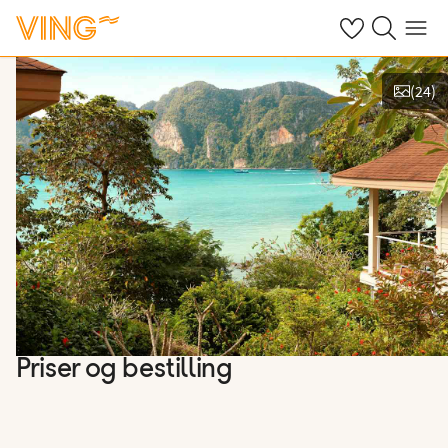
Se dine sparte h
Søk på ving.n
Meny
(
24
)
Vis bilder
Priser og bestilling