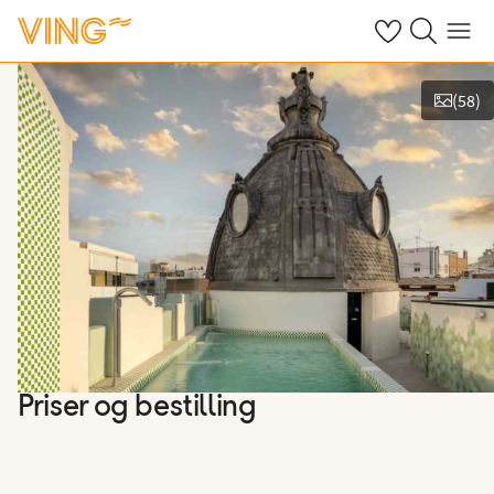
Se dine sparte h
Søk på ving.n
Meny
(
58
)
Vis bilder
Priser og bestilling