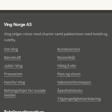
Ving - bunntekst
Ving Norge AS
Ving selger reiser med charter samt pakkereiser med hotell og
rutefly.
Om Ving
Kundeservice
Bærekraft
Reisevilkår
Jobb i Ving
Viktig å vite
Presserom
Pass og visum
Hvorfor Ving
Vaksineinformasjon
Retningslinjer for sosiale
Åpenhetsloven
medier
Tilgjengelighetserklæring
Betalingsalternativer