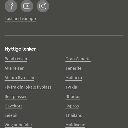
Facebook
YouTube
Instagram
Last ned vår app
Nyttige lenker
Betal reisen
Gran Canaria
Alle reiser
Tenerife
Alt om flyreisen
Mallorca
Fly fra din lokale flyplass
Tyrkia
Restplasser
Rhodos
Gavekort
Kypros
Leiebil
Thailand
Ving anbefaler
Maldivene