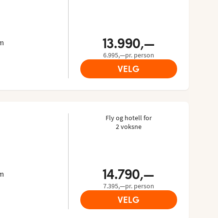
jester: 5/5
ripadvisor: 3.8 of 5
13.990,—
km
6.995,—pr. person
VELG
Fly og hotell for
2 voksne
jester: 4.625/5
ripadvisor: 4.6 of 5
14.790,—
km
7.395,—pr. person
VELG