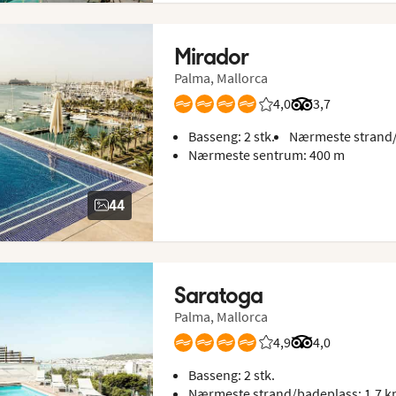
Mirador
Palma, Mallorca
4,0
Vurdering fra Vings g
Vurdering fra T
3,7
Basseng: 2 stk.
Nærmeste strand/
Nærmeste sentrum: 400 m
44
Saratoga
Palma, Mallorca
4,9
Vurdering fra Vings g
Vurdering fra T
4,0
Basseng: 2 stk.
Nærmeste strand/badeplass: 1,7 