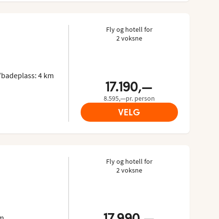
Fly og hotell for
2 voksne
jester: 4.024/5
ripadvisor: 3.7 of 5
badeplass: 4 km
17.190,—
8.595,—pr. person
VELG
Fly og hotell for
2 voksne
jester: 4.909/5
ripadvisor: 4 of 5
17.990,—
km