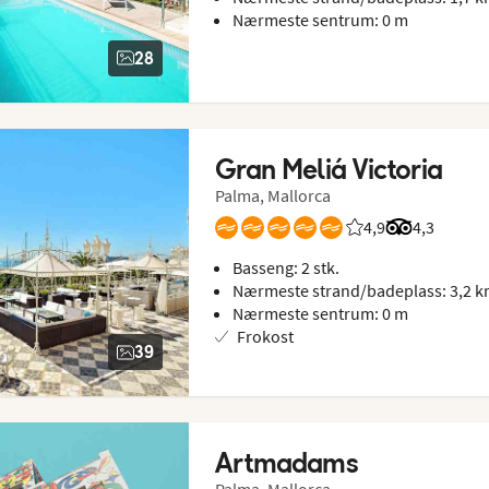
Nærmeste sentrum: 0 m
28
Gran Meliá Victoria
Palma, Mallorca
4,9
Vurdering fra Vin
Vurdering f
4,3
Basseng: 2 stk.
Nærmeste strand/badeplass: 3,2 
Nærmeste sentrum: 0 m
Frokost
39
Artmadams