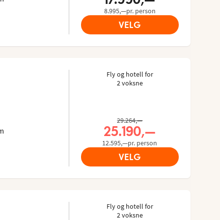
8.995,—pr. person
VELG
Fly og hotell for
2 voksne
gs gjester: 4.857/5
ra Tripadvisor: 4.3 of 5
29.264,—
25.190,—
km
12.595,—pr. person
VELG
Fly og hotell for
2 voksne