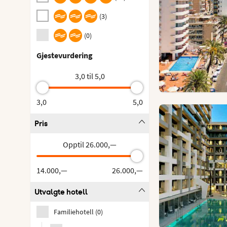
(
3
)
(
0
)
Gjestevurdering
3,0 til 5,0
3,0
5,0
Pris
Opptil 26.000,—
14.000,—
26.000,—
Utvalgte hotell
Familiehotell
(
0
)