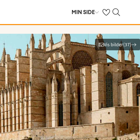
Se dine sparte hot
Søk på ving.no
MIN SIDE
Vis bilder
(
37
)