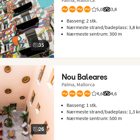
Palma, Mallorca
5,0
Vurdering fra Vings g
Vurdering fra T
3,8
Basseng: 2 stk.
Nærmeste strand/badeplass: 3,8 
Nærmeste sentrum: 300 m
35
Nou Baleares
Palma, Mallorca
4,6
Vurdering fra Vings g
Vurdering fra T
4,6
Basseng: 1 stk.
Nærmeste strand/badeplass: 1,3 
Nærmeste sentrum: 500 m
26