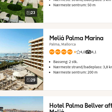
Nærmeste sentrum: 50 m
23
Meliá Palma Marina
Palma, Mallorca
+
4,0
Vurdering fra Vings
Vurdering fra
4,1
Basseng: 2 stk.
Nærmeste strand/badeplass: 3,8 
Nærmeste sentrum: 200 m
29
Hotel Palma Bellver affi
Meliá