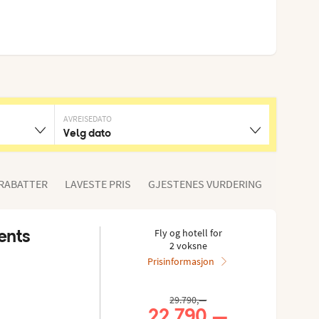
AVREISEDATO
Velg dato
 RABATTER
LAVESTE PRIS
GJESTENES VURDERING
ents
Fly og hotell for
2 voksne
Prisinformasjon
ester: 3.913/5
ipadvisor: 4 of 5
29.790,—
22.790,—