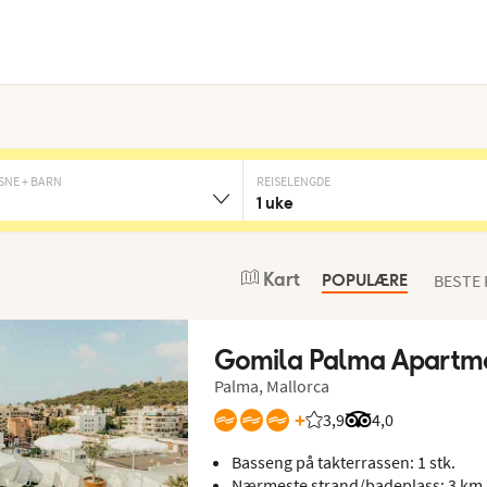
SNE + BARN
REISELENGDE
1 uke
Kart
BESTE
POPULÆRE
Gomila Palma Apartm
Palma, Mallorca
+
3,9
Vurdering fra Vings gj
Vurdering fra Tr
4,0
Basseng på takterrassen: 1 stk.
Nærmeste strand/badeplass: 3 km