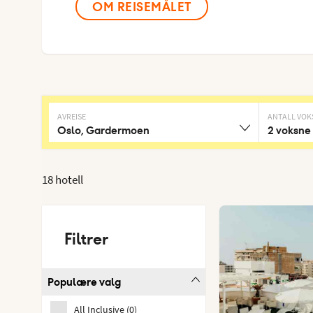
OM REISEMÅLET
AVREISE
ANTALL VOK
Oslo, Gardermoen
2 voksne
18 hotell
Filtrer
Populære valg
All Inclusive
(
0
)