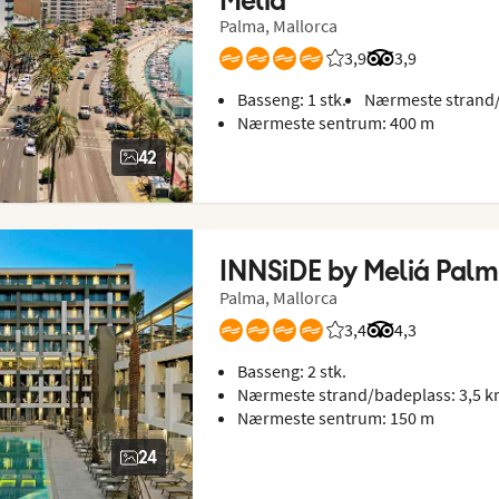
Palma, Mallorca
3,9
Vurdering fra Vings g
Vurdering fra T
3,9
Basseng: 1 stk.
Nærmeste strand/
Nærmeste sentrum: 400 m
42
INNSiDE by Meliá Pal
Palma, Mallorca
3,4
Vurdering fra Vings g
Vurdering fra T
4,3
Basseng: 2 stk.
Nærmeste strand/badeplass: 3,5 
Nærmeste sentrum: 150 m
24