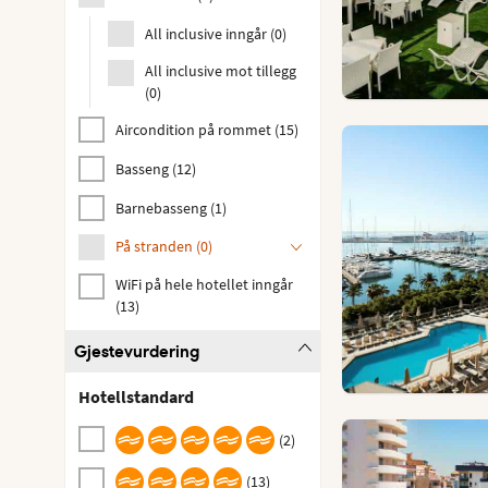
All inclusive inngår
(
0
)
All inclusive mot tillegg
(
0
)
Aircondition på rommet
(
15
)
Basseng
(
12
)
Barnebasseng
(
1
)
På stranden
(
0
)
WiFi på hele hotellet inngår
(
13
)
Gjestevurdering
Hotellstandard
(
2
)
(
13
)