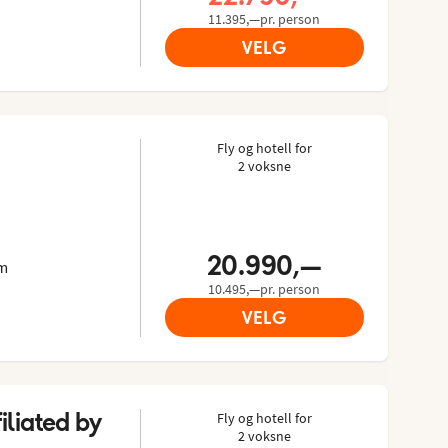
11.395,—pr. person
VELG
Fly og hotell for
2 voksne
 gjester: 4/5
 Tripadvisor: 4.1 of 5
20.990,—
km
10.495,—pr. person
VELG
liated by 
Fly og hotell for
2 voksne