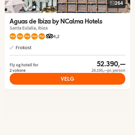
264
Aguas de Ibiza by NCalma Hotels
Santa Eulalia, Ibiza
Vurdering fra Tripadvisor: 4.2 of 5
4,2
Frokost
52.390,—
Fly og hotell for
2 voksne
26.195,—pr. person
VELG