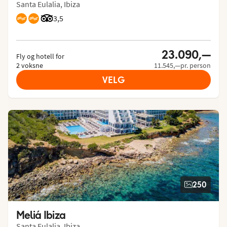
Santa Eulalia, Ibiza
Vurdering fra Tripadvisor: 3.5 of 5
3,5
23.090,—
Fly og hotell for
2 voksne
11.545,—pr. person
VELG
250
Meliá Ibiza
Santa Eulalia, Ibiza