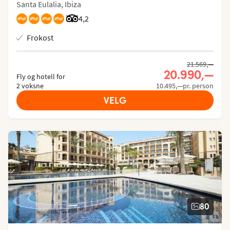
Santa Eulalia, Ibiza
Vurdering fra Tripadvisor: 4.2 of 5
4,2
Frokost
21.569,—
20.990,—
Fly og hotell for
2 voksne
10.495,—pr. person
VELG
80