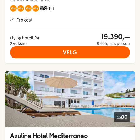
Vurdering fra Tripadvisor: 4.3 of 5
4,3
Frokost
19.390,—
Fly og hotell for
2 voksne
9.695,—pr. person
VELG
30
Azuline Hotel Mediterraneo