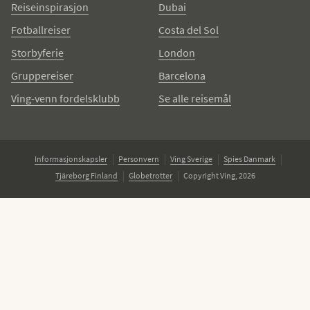
Reiseinspirasjon
Dubai
Fotballreiser
Costa del Sol
Storbyferie
London
Gruppereiser
Barcelona
Ving-venn fordelsklubb
Se alle reisemål
Informasjonskapsler
Personvern
Ving Sverige
Spies Danmark
Tjäreborg Finland
Globetrotter
Copyright Ving, 2026