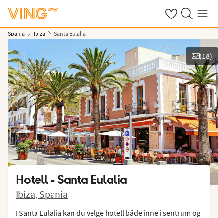
Se dine sparte h
Søk på ving.n
Meny
Spania
Ibiza
Santa Eulalia
(
18
)
Vis bilder
Hotell -
Santa Eulalia
Ibiza
,
Spania
I Santa Eulalia kan du velge hotell både inne i sentrum og