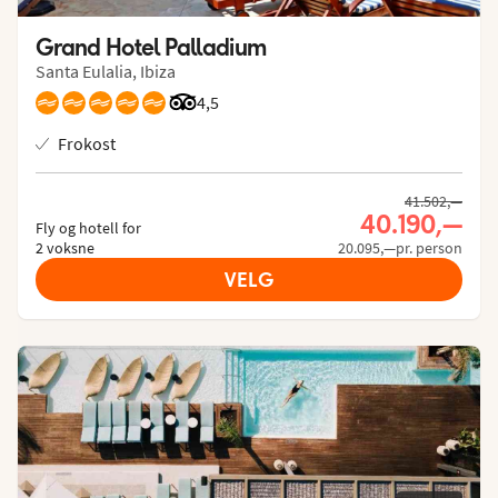
Grand Hotel Palladium
Santa Eulalia, Ibiza
Vurdering fra Tripadvisor: 4.5 of 5
4,5
Frokost
41.502,—
40.190,—
Fly og hotell for
2 voksne
20.095,—pr. person
VELG