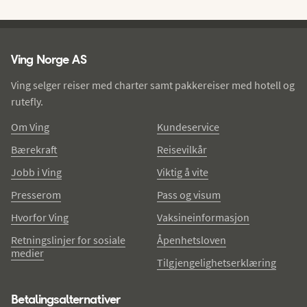
Ving - bunntekst
Ving Norge AS
Ving selger reiser med charter samt pakkereiser med hotell og
rutefly.
Om Ving
Kundeservice
Bærekraft
Reisevilkår
Jobb i Ving
Viktig å vite
Presserom
Pass og visum
Hvorfor Ving
Vaksineinformasjon
Retningslinjer for sosiale
Åpenhetsloven
medier
Tilgjengelighetserklæring
Betalingsalternativer