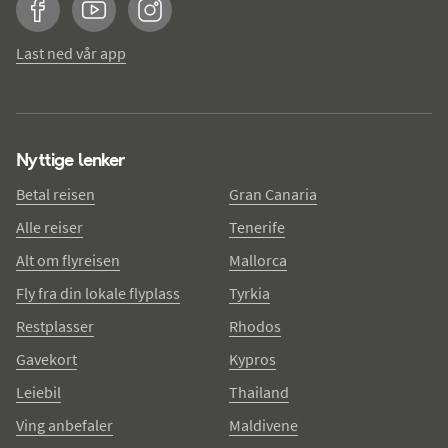
Facebook
YouTube
Instagram
Last ned vår app
Nyttige lenker
Betal reisen
Gran Canaria
Alle reiser
Tenerife
Alt om flyreisen
Mallorca
Fly fra din lokale flyplass
Tyrkia
Restplasser
Rhodos
Gavekort
Kypros
Leiebil
Thailand
Ving anbefaler
Maldivene