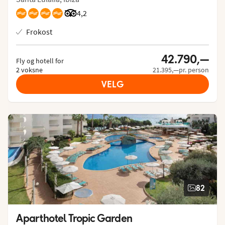
Vurdering fra Tripadvisor: 4.2 of 5
4,2
Frokost
42.790,—
Fly og hotell for
2 voksne
21.395,—pr. person
VELG
82
Aparthotel Tropic Garden