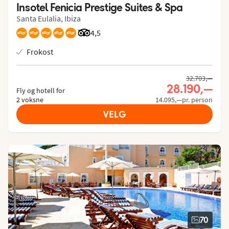
Insotel Fenicia Prestige Suites & Spa
Santa Eulalia, Ibiza
Vurdering fra Tripadvisor: 4.5 of 5
4,5
Frokost
32.703,—
28.190,—
Fly og hotell for
2 voksne
14.095,—pr. person
VELG
70