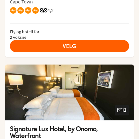
Cape Town
Vurdering fra Tripadvisor: 4.2 of 5
4,2
Fly og hotell for
2 voksne
VELG
13
Signature Lux Hotel, by Onomo, 
Waterfront