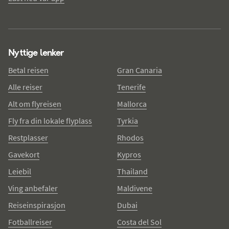
Nyttige lenker
Betal reisen
Gran Canaria
Alle reiser
Tenerife
Alt om flyreisen
Mallorca
Fly fra din lokale flyplass
Tyrkia
Restplasser
Rhodos
Gavekort
Kypros
Leiebil
Thailand
Ving anbefaler
Maldivene
Reiseinspirasjon
Dubai
Fotballreiser
Costa del Sol