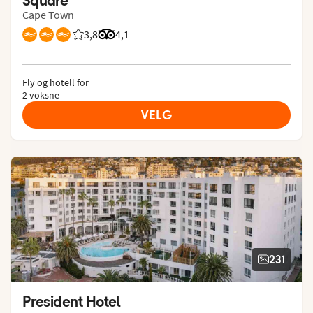
Cape Town
3,8
Vurdering fra Vings gjester: 3.8/5
Vurdering fra Tripadvisor: 4.1 of 5
4,1
Fly og hotell for
2 voksne
VELG
231
President Hotel