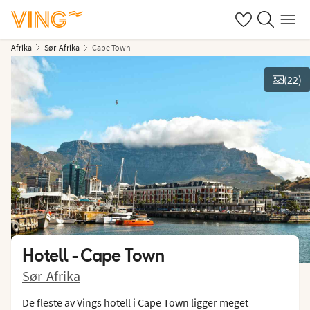
Se dine sparte h
Søk på ving.n
Meny
Afrika
Sør-Afrika
Cape Town
(
22
)
Vis bilder
Hotell -
Cape Town
Sør-Afrika
De fleste av Vings hotell i Cape Town ligger meget