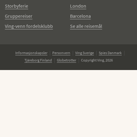
Storbyferie
London
Gruppereiser
Barcelona
Ving-venn fordelsklubb
Se alle reisemål
Informasjonskapsler
Personvern
Ving Sverige
Spies Danmark
Tjäreborg Finland
Globetrotter
Copyright Ving, 2026