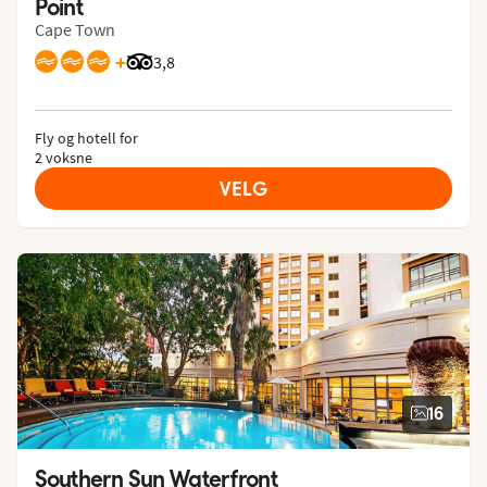
Point
Cape Town
+
Vurdering fra Tripadvisor: 3.8 of 5
3,8
Fly og hotell for
2 voksne
VELG
16
Southern Sun Waterfront