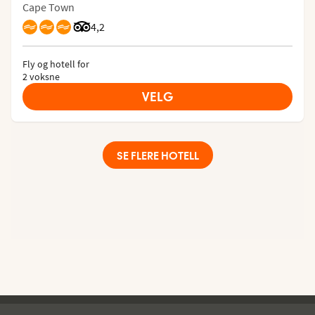
Cape Town
Vurdering fra Tripadvisor: 4.2 of 5
4,2
Fly og hotell for
2 voksne
VELG
SE FLERE HOTELL
Ving - bunntekst