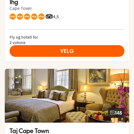
Ihg
Cape Town
Vurdering fra Tripadvisor: 4.5 of 5
4,5
Fly og hotell for
2 voksne
VELG
148
Taj Cape Town