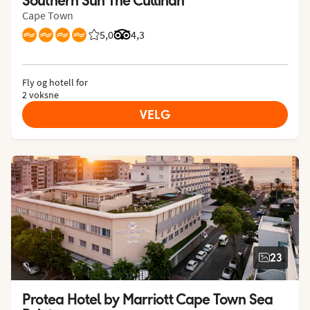
Cape Town
5,0
Vurdering fra Vings gjester: 5/5
Vurdering fra Tripadvisor: 4.3 of 5
4,3
Fly og hotell for
2 voksne
VELG
23
Protea Hotel by Marriott Cape Town Sea 