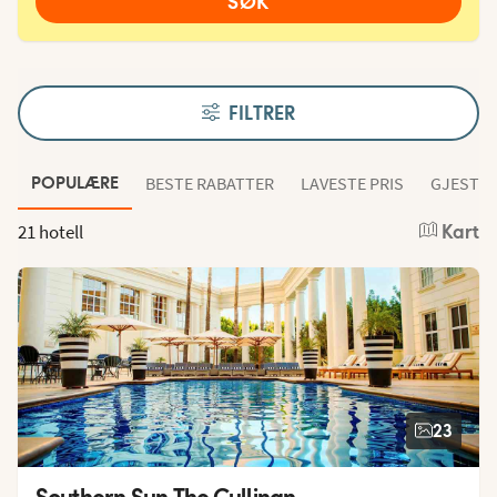
SØK
FILTRER
BESTE RABATTER
LAVESTE PRIS
GJESTEN
POPULÆRE
21 hotell
Kart
23
Southern Sun The Cullinan