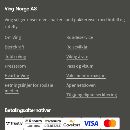
Ving Norge AS
Ving selger reiser med charter samt pakkereiser med hotell og
rutefly.
Om Ving
Kundeservice
Bærekraft
Reisevilkår
Jobb i Ving
Viktig å vite
Presserom
Pass og visum
Hvorfor Ving
Vaksineinformasjon
Retningslinjer for sosiale
Åpenhetsloven
medier
Tilgjengelighetserklæring
Betalingsalternativer