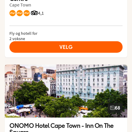
Cape Town
Vurdering fra Tripadvisor: 4.1 of 5
4,1
Fly og hotell for
2 voksne
VELG
68
ONOMO Hotel Cape Town - Inn On The 
Square