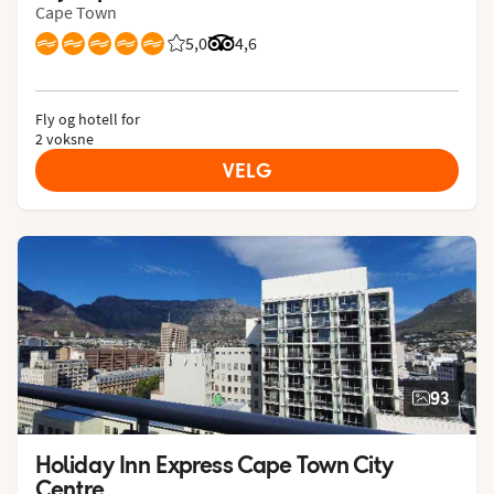
Cape Town
5,0
Vurdering fra Vings gjester: 5/5
Vurdering fra Tripadvisor: 4.6 of 5
4,6
Fly og hotell for
2 voksne
VELG
93
Holiday Inn Express Cape Town City 
Centre