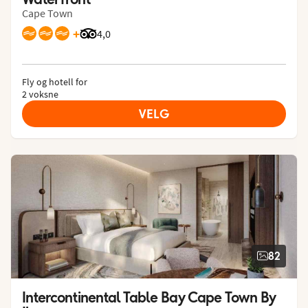
Cape Town
+
Vurdering fra Tripadvisor: 4 of 5
4,0
Fly og hotell for
2 voksne
VELG
82
Intercontinental Table Bay Cape Town By 