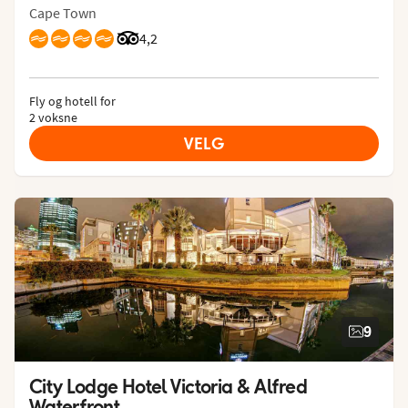
Cape Town
Vurdering fra Tripadvisor: 4.2 of 5
4,2
Fly og hotell for
2 voksne
VELG
9
City Lodge Hotel Victoria & Alfred 
Waterfront