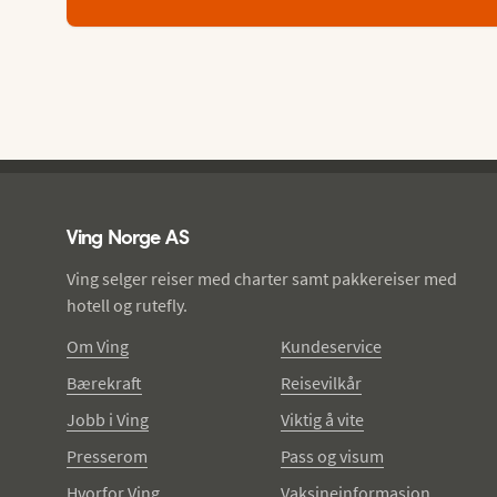
Ving - bunntekst
Ving Norge AS
Ving selger reiser med charter samt pakkereiser med
hotell og rutefly.
Om Ving
Kundeservice
Bærekraft
Reisevilkår
Jobb i Ving
Viktig å vite
Presserom
Pass og visum
Hvorfor Ving
Vaksineinformasjon