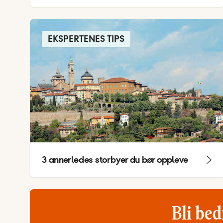
EKSPERTENES TIPS
3 annerledes storbyer du bør oppleve
Bli bed