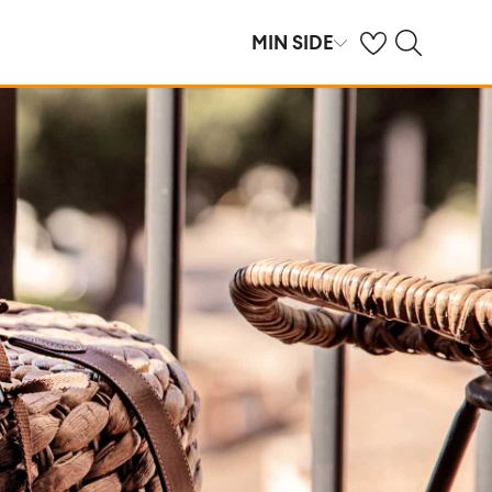
Se dine sparte hot
Søk på ving.no
MIN SIDE