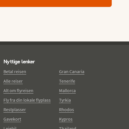
Nyttige lenker
Betal reisen
Gran Canaria
Alle reiser
Tenerife
Alt om flyreisen
Mallorca
Fly fra din lokale flyplass
Tyrkia
Restplasser
Rhodos
Gavekort
Kypros
Leiebil
Thailand