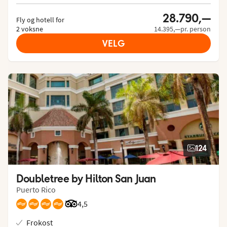
28.790,—
Fly og hotell for
2 voksne
14.395,—pr. person
VELG
124
Doubletree by Hilton San Juan
Puerto Rico
Vurdering fra Tripadvisor: 4.5 of 5
4,5
Frokost