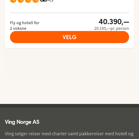
40.390,—
Fly og hotell for
2 voksne
20.195,—pr. person
VELG
Ving - bunntekst
Ving Norge AS
Ving selger reiser med charter samt pakkereiser med hotell og