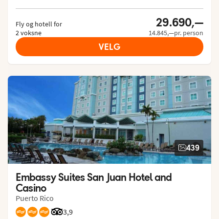
29.690,—
Fly og hotell for
2 voksne
14.845,—pr. person
VELG
439
Embassy Suites San Juan Hotel and 
Casino
Puerto Rico
Vurdering fra Tripadvisor: 3.9 of 5
3,9