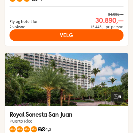
34.098,—
30.890,—
Fly og hotell for
2 voksne
15.445,—pr. person
VELG
6
Royal Sonesta San Juan
Puerto Rico
Vurdering fra Tripadvisor: 4.3 of 5
4,3