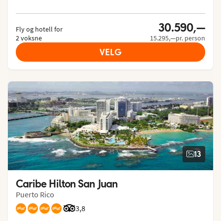
30.590,—
Fly og hotell for
2 voksne
15.295,—pr. person
VELG
13
Caribe Hilton San Juan
Puerto Rico
Vurdering fra Tripadvisor: 3.8 of 5
3,8