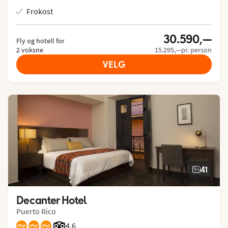
Frokost
30.590,—
Fly og hotell for
2 voksne
15.295,—pr. person
VELG
41
Decanter Hotel
Puerto Rico
Vurdering fra Tripadvisor: 4.6 of 5
4,6