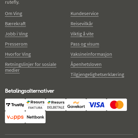
rutefly.
Om Ving
Kundeservice
Bærekraft
Reisevilkår
Jobb i Ving
Viktig å vite
Presserom
Pass og visum
Hvorfor Ving
Vaksineinformasjon
Retningslinjer for sosiale
Åpenhetsloven
medier
Tilgjengelighetserklæring
Betalingsalternativer