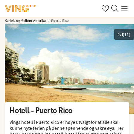
Se dine sparte h
Søk på ving.n
Meny
Karibia og Mellom-Amerika
Puerto Rico
(
11
)
Vis bilder
Hotell -
Puerto Rico
Vings hotell i Puerto Rico er nøye utvalgt for at alle skal
kunne nyte ferien på denne spennende og vakre øya. Her
har vi barnevennlige hotell, hotell for voksne som reiser