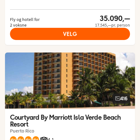
35.090,—
Fly og hotell for
2 voksne
17.545,—pr. person
VELG
416
Courtyard By Marriott Isla Verde Beach 
Resort
Puerto Rico
Vurdering fra Tripadvisor: 4.1 of 5
4,1