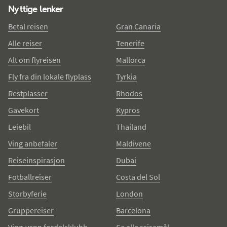
Nyttige lenker
Betal reisen
Gran Canaria
Alle reiser
Tenerife
Alt om flyreisen
Mallorca
Fly fra din lokale flyplass
Tyrkia
Restplasser
Rhodos
Gavekort
Kypros
Leiebil
Thailand
Ving anbefaler
Maldivene
Reiseinspirasjon
Dubai
Fotballreiser
Costa del Sol
Storbyferie
London
Gruppereiser
Barcelona