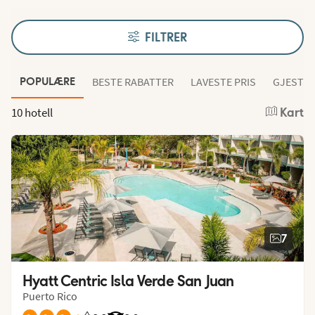
FILTRER
BESTE RABATTER
LAVESTE PRIS
GJESTEN
POPULÆRE
10 hotell
Kart
7
Hyatt Centric Isla Verde San Juan
Puerto Rico