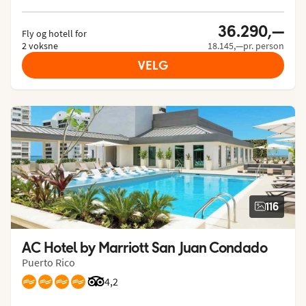
36.290,—
Fly og hotell for
2 voksne
18.145,—pr. person
VELG
116
AC Hotel by Marriott San Juan Condado
Puerto Rico
Vurdering fra Tripadvisor: 4.2 of 5
4,2