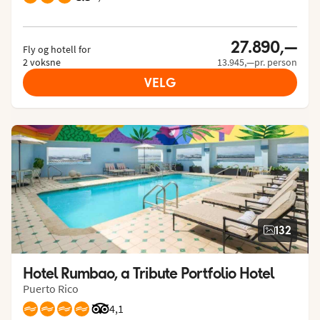
27.890,—
Fly og hotell for
2 voksne
13.945,—pr. person
VELG
132
Hotel Rumbao, a Tribute Portfolio Hotel
Puerto Rico
Vurdering fra Tripadvisor: 4.1 of 5
4,1