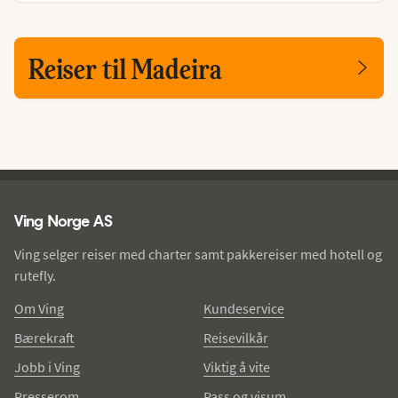
Reiser til Madeira
Ving - bunntekst
Ving Norge AS
Ving selger reiser med charter samt pakkereiser med hotell og
rutefly.
Om Ving
Kundeservice
Bærekraft
Reisevilkår
Jobb i Ving
Viktig å vite
Presserom
Pass og visum