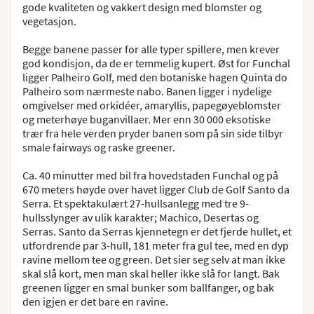
gode kvaliteten og vakkert design med blomster og
vegetasjon.
Begge banene passer for alle typer spillere, men krever
god kondisjon, da de er temmelig kupert. Øst for Funchal
ligger Palheiro Golf, med den botaniske hagen Quinta do
Palheiro som nærmeste nabo. Banen ligger i nydelige
omgivelser med orkidéer, amaryllis, papegøyeblomster
og meterhøye buganvillaer. Mer enn 30 000 eksotiske
trær fra hele verden pryder banen som på sin side tilbyr
smale fairways og raske greener.
Ca. 40 minutter med bil fra hovedstaden Funchal og på
670 meters høyde over havet ligger Club de Golf Santo da
Serra. Et spektakulært 27-hullsanlegg med tre 9-
hullsslynger av ulik karakter; Machico, Desertas og
Serras. Santo da Serras kjennetegn er det fjerde hullet, et
utfordrende par 3-hull, 181 meter fra gul tee, med en dyp
ravine mellom tee og green. Det sier seg selv at man ikke
skal slå kort, men man skal heller ikke slå for langt. Bak
greenen ligger en smal bunker som ballfanger, og bak
den igjen er det bare en ravine.