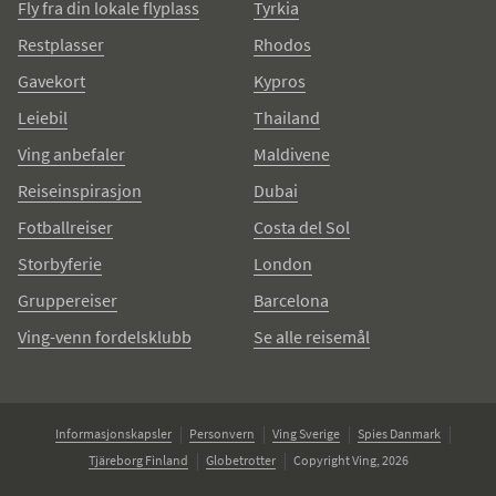
Fly fra din lokale flyplass
Tyrkia
Restplasser
Rhodos
Gavekort
Kypros
Leiebil
Thailand
Ving anbefaler
Maldivene
Reiseinspirasjon
Dubai
Fotballreiser
Costa del Sol
Storbyferie
London
Gruppereiser
Barcelona
Ving-venn fordelsklubb
Se alle reisemål
Informasjonskapsler
Personvern
Ving Sverige
Spies Danmark
Tjäreborg Finland
Globetrotter
Copyright Ving, 2026