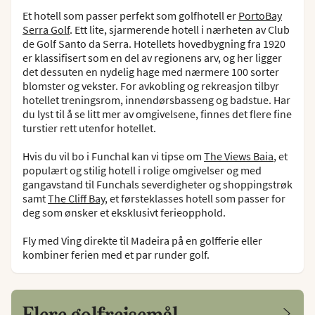
Et hotell som passer perfekt som golfhotell er
PortoBay
Serra Golf
. Ett lite, sjarmerende hotell i nærheten av Club
de Golf Santo da Serra. Hotellets hovedbygning fra 1920
er klassifisert som en del av regionens arv, og her ligger
det dessuten en nydelig hage med nærmere 100 sorter
blomster og vekster. For avkobling og rekreasjon tilbyr
hotellet treningsrom, innendørsbasseng og badstue. Har
du lyst til å se litt mer av omgivelsene, finnes det flere fine
turstier rett utenfor hotellet.
Hvis du vil bo i Funchal kan vi tipse om
The Views Baia
, et
populært og stilig hotell i rolige omgivelser og med
gangavstand til Funchals severdigheter og shoppingstrøk
samt
The Cliff Bay
, et førsteklasses hotell som passer for
deg som ønsker et eksklusivt ferieopphold.
Fly med Ving direkte til Madeira på en golfferie eller
kombiner ferien med et par runder golf.
Flere golfreisemål