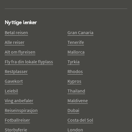
Nyttige lenker
Betal reisen
Gran Canaria
Alle reiser
Tenerife
Alt om flyreisen
Mallorca
Fly fra din lokale flyplass
Tyrkia
Restplasser
Rhodos
Gavekort
Kypros
Leiebil
Thailand
Ving anbefaler
Maldivene
Reiseinspirasjon
Dubai
Fotballreiser
Costa del Sol
Storbyferie
London