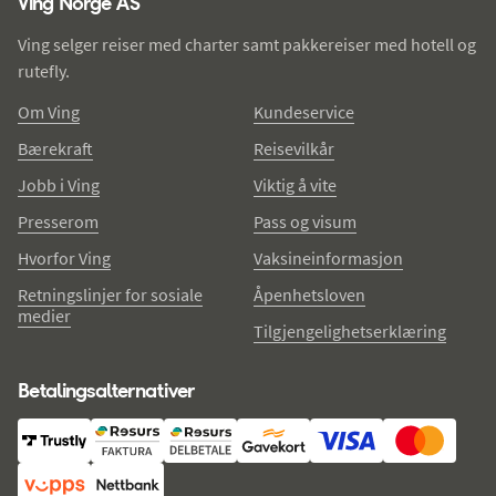
Ving Norge AS
Ving selger reiser med charter samt pakkereiser med hotell og
rutefly.
Om Ving
Kundeservice
Bærekraft
Reisevilkår
Jobb i Ving
Viktig å vite
Presserom
Pass og visum
Hvorfor Ving
Vaksineinformasjon
Retningslinjer for sosiale
Åpenhetsloven
medier
Tilgjengelighetserklæring
Betalingsalternativer