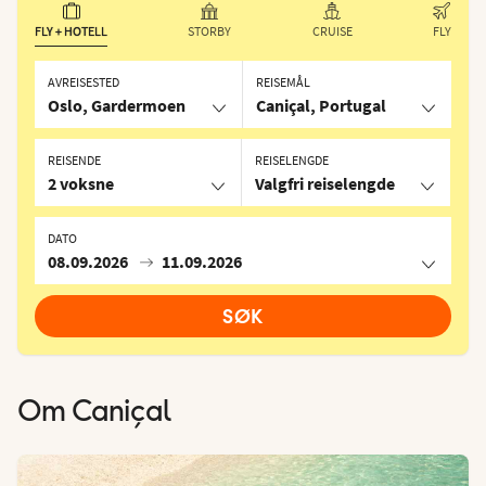
FLY + HOTELL
STORBY
CRUISE
FLY
AVREISESTED
REISEMÅL
Oslo, Gardermoen
Caniçal, Portugal
REISENDE
REISELENGDE
2 voksne
Valgfri reiselengde
DATO
08.09.2026
11.09.2026
SØK
Om
Caniçal