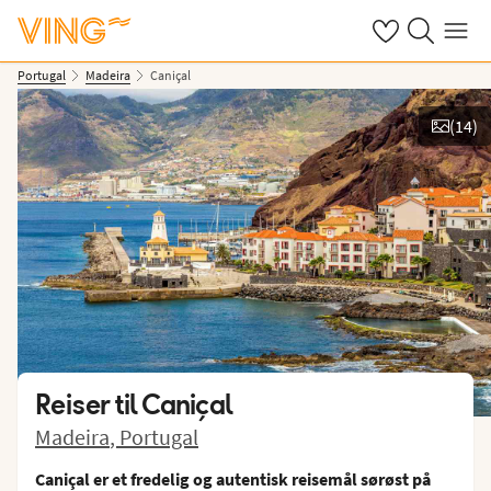
Se dine sparte h
Søk på ving.n
Meny
Portugal
Madeira
Caniçal
(
14
)
Vis bilder
Reiser til
Caniçal
Madeira
,
Portugal
Caniçal er et fredelig og autentisk reisemål sørøst på