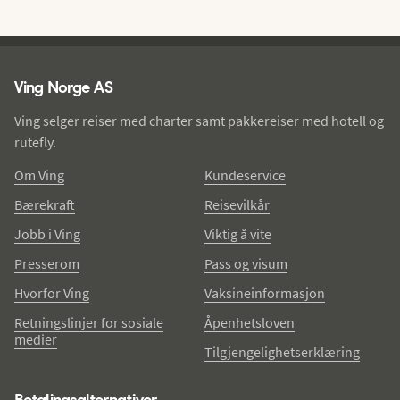
Ving - bunntekst
Ving Norge AS
Ving selger reiser med charter samt pakkereiser med hotell og
rutefly.
Om Ving
Kundeservice
Bærekraft
Reisevilkår
Jobb i Ving
Viktig å vite
Presserom
Pass og visum
Hvorfor Ving
Vaksineinformasjon
Retningslinjer for sosiale
Åpenhetsloven
medier
Tilgjengelighetserklæring
Betalingsalternativer