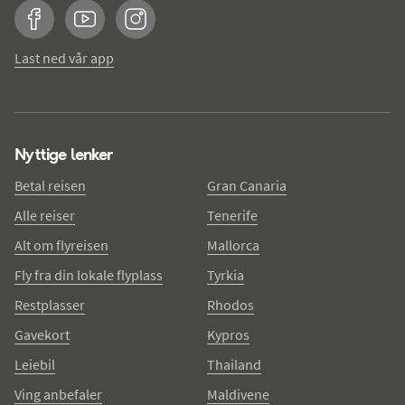
Facebook
YouTube
Instagram
Last ned vår app
Nyttige lenker
Betal reisen
Gran Canaria
Alle reiser
Tenerife
Alt om flyreisen
Mallorca
Fly fra din lokale flyplass
Tyrkia
Restplasser
Rhodos
Gavekort
Kypros
Leiebil
Thailand
Ving anbefaler
Maldivene