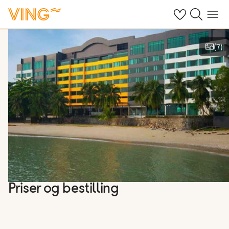
Se dine sparte h
Søk på ving.n
Meny
(
7
)
Vis bilder
Priser og bestilling