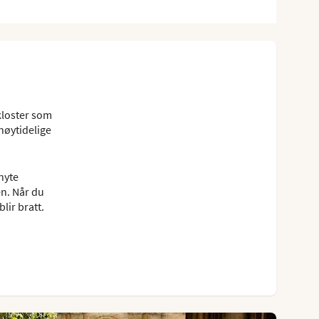
 kloster som
 høytidelige
nyte
en. Når du
lir bratt.