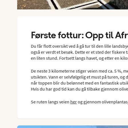
Første fottur: Opp til Af
Du får flott oversikt ved å gå tur til den lille land
også er verdt et besøk. Dette er et sted der fiskere
en liten stund. Fortsett langs havet, og etter en ki
De neste 3 kilometerne stiger veien med ca. 5 %, m
utsikten. Vann er selvfølgelig et must på turen, og 
når toppen blir du belønnet med en fantastisk utsikt
Hvis du har god tid kan du gå tilbake gjennom oliv
Se ruten langs veien
her
og gjennom olivenplanta