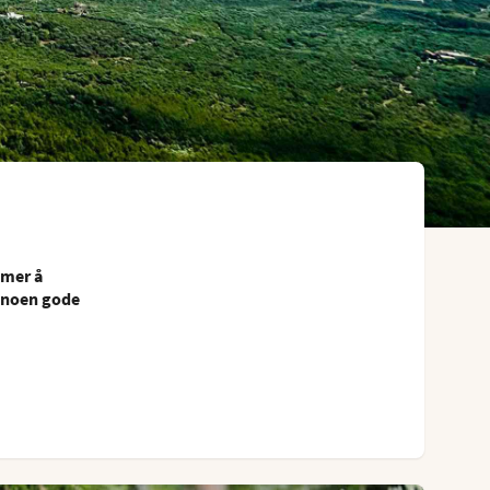
 mer å
r noen gode