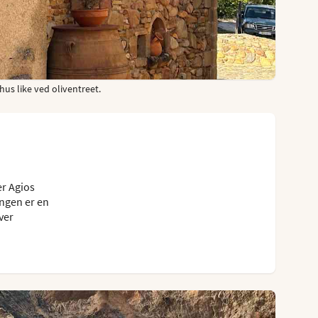
us like ved oliventreet.
er Agios
ingen er en
ver