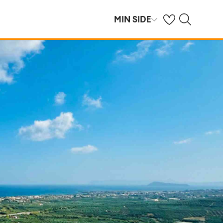
Se dine sparte hot
Søk på ving.no
MIN SIDE