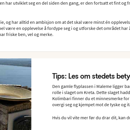
n har utviklet seg en del siden den gang, er den fortsatt et fint og f
erie, og har alltid en ambisjon om at det skal være minst én oppleve
l være en opplevelse å fordype seg i og utforske det området har å
har friske ben, vel og merke.
Tips: Les om stedets bet
Den gamle flyplassen i Maleme ligger bar
rolle i slaget om Kreta. Dette slaget had
Kolimbari finner du et minnesmerke for
overgi seg og kjempet mot de tyske og i
Hvis du vil vite mer før du drar dit, kan