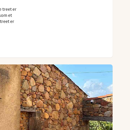
e treet er
 som et
treet er