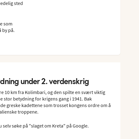
redelig sted
lse som
 by på.
ydning under 2. verdenskrig
e 10 km fra Kolimbari, og den spilte en svært viktig
de stor betydning for krigens gang i 1941. Bak
 de greske kadettene som trosset kongens ordre om å
talienske troppene.
 du selv søke på "slaget om Kreta" på Google.