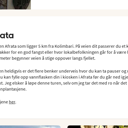
rata
sbyen Afrata som ligger 5 km fra Kolimbari. På veien dit passerer du et
 takker for en god fangst eller hvor lokalbefolkningen går for å være
lometer begynner veien å stige oppover langs fjellet.
en heldigvis er det flere benker underveis hvor du kan ta pauser og 
du kan fylle opp vannflasken din i kiosken i Afrata før du går ned igj
. Jeg elsker å løpe denne turen, selv om jeg tar det med ro når det b
enplantasjene.
sjene
her
.