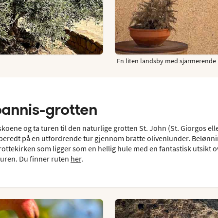
En liten landsby med sjarmerende h
Ioannis-grotten
skoene og ta turen til den naturlige grotten St. John (St. Giorgos ell
orberedt på en utfordrende tur gjennom bratte olivenlunder. Belønn
grottekirken som ligger som en hellig hule med en fantastisk utsikt o
turen. Du finner ruten
her
.