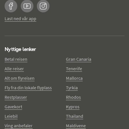
Facebook
YouTube
Instagram
Last ned vår app
Nyttige lenker
Betal reisen
Gran Canaria
Alle reiser
Tenerife
Alt om flyreisen
Mallorca
Fly fra din lokale flyplass
Tyrkia
Restplasser
Rhodos
Gavekort
Kypros
Leiebil
Thailand
Ving anbefaler
Maldivene