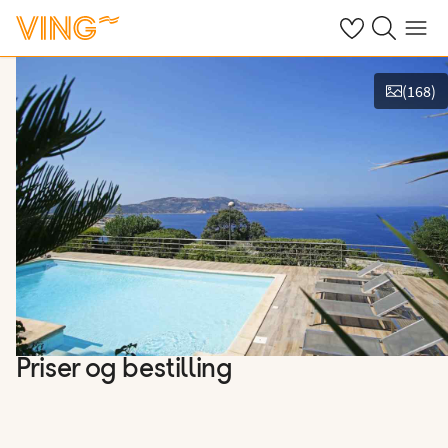
Se dine sparte h
Søk på ving.n
Meny
(
168
)
Vis bilder
Priser og bestilling