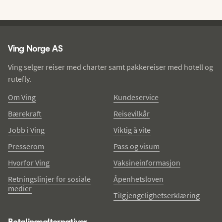
Ving - bunntekst
Ving Norge AS
Ving selger reiser med charter samt pakkereiser med hotell og
rutefly.
Om Ving
Kundeservice
Bærekraft
Reisevilkår
Jobb i Ving
Viktig å vite
Presserom
Pass og visum
Hvorfor Ving
Vaksineinformasjon
Retningslinjer for sosiale
Åpenhetsloven
medier
Tilgjengelighetserklæring
Betalingsalternativer