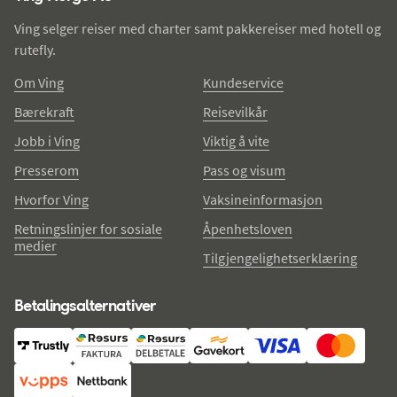
Ving selger reiser med charter samt pakkereiser med hotell og
rutefly.
Om Ving
Kundeservice
Bærekraft
Reisevilkår
Jobb i Ving
Viktig å vite
Presserom
Pass og visum
Hvorfor Ving
Vaksineinformasjon
Retningslinjer for sosiale
Åpenhetsloven
medier
Tilgjengelighetserklæring
Betalingsalternativer