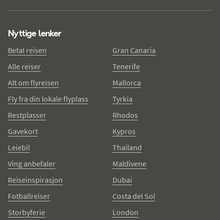
Nyttige lenker
Betal reisen
Gran Canaria
Alle reiser
Tenerife
Alt om flyreisen
Mallorca
Fly fra din lokale flyplass
Tyrkia
Restplasser
Rhodos
Gavekort
Kypros
Leiebil
Thailand
Ving anbefaler
Maldivene
Reiseinspirasjon
Dubai
Fotballreiser
Costa del Sol
Storbyferie
London