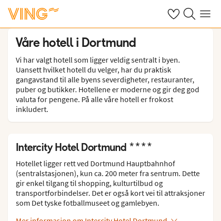
Se dine sparte h
Søk på ving.n
Meny
Våre hotell i Dortmund
Vi har valgt hotell som ligger veldig sentralt i byen.
Uansett hvilket hotell du velger, har du praktisk
gangavstand til alle byens severdigheter, restauranter,
puber og butikker. Hotellene er moderne og gir deg god
valuta for pengene. På alle våre hotell er frokost
inkludert.
Intercity Hotel Dortmund ****
Hotellet ligger rett ved Dortmund Hauptbahnhof
(sentralstasjonen), kun ca. 200 meter fra sentrum. Dette
gir enkel tilgang til shopping, kulturtilbud og
transportforbindelser. Det er også kort vei til attraksjoner
som Det tyske fotballmuseet og gamlebyen.
Mer informasjon om Intercity Hotel Dortmund