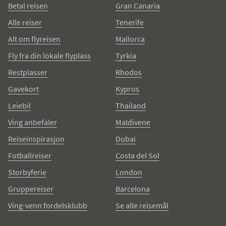
Betal reisen
Gran Canaria
Alle reiser
Tenerife
Alt om flyreisen
Mallorca
Fly fra din lokale flyplass
Tyrkia
Restplasser
Rhodos
Gavekort
Kypros
Leiebil
Thailand
Ving anbefaler
Maldivene
Reiseinspirasjon
Dubai
Fotballreiser
Costa del Sol
Storbyferie
London
Gruppereiser
Barcelona
Ving-venn fordelsklubb
Se alle reisemål