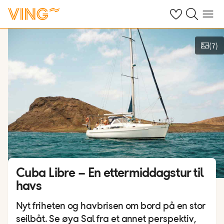
Se dine sparte h
Søk på ving.n
Meny
(
7
)
Vis bilder
Cuba Libre – En ettermiddagstur til
havs
Nyt friheten og havbrisen om bord på en stor
seilbåt. Se øya Sal fra et annet perspektiv,