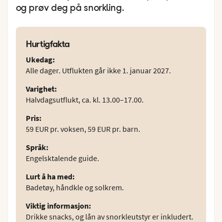
og prøv deg på snorkling.
Hurtigfakta
Ukedag
:
Alle dager. Utflukten går ikke 1. januar 2027.
Varighet
:
Halvdagsutflukt, ca. kl. 13.00–17.00.
Pris
:
59 EUR pr. voksen, 59 EUR pr. barn.
Språk
:
Engelsktalende guide.
Lurt å ha med
:
Badetøy, håndkle og solkrem.
Viktig informasjon
:
Drikke snacks, og lån av snorkleutstyr er inkludert.