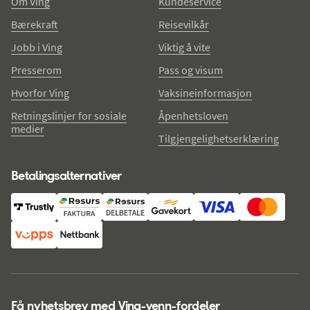
Om Ving
Kundeservice
Bærekraft
Reisevilkår
Jobb i Ving
Viktig å vite
Presserom
Pass og visum
Hvorfor Ving
Vaksineinformasjon
Retningslinjer for sosiale
Åpenhetsloven
medier
Tilgjengelighetserklæring
Betalingsalternativer
Få nyhetsbrev med Ving-venn-fordeler