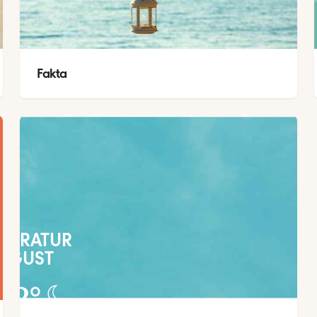
Fakta
PERATUR
UGUST
28
°