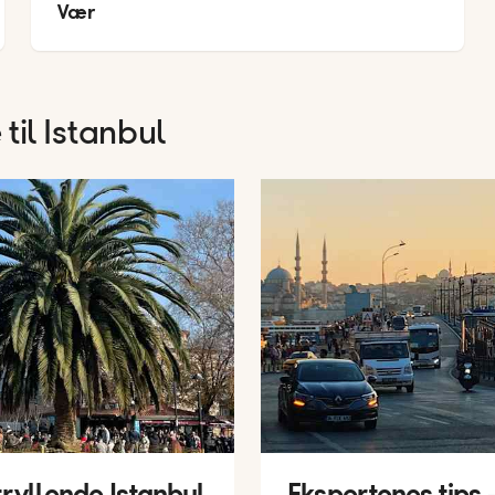
Vær
22
°
 til Istanbul
tryllende Istanbul
Ekspertenes tips