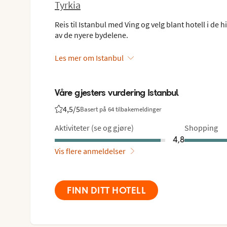
Tyrkia
Reis til Istanbul med Ving og velg blant hotell i de
av de nyere bydelene.
Les mer om Istanbul
Våre gjesters vurdering Istanbul
4,5
/5
Basert på 64 tilbakemeldinger
Vurdering fra Vings gjester: 4.5/5
Aktiviteter (se og gjøre)
Shopping
4,8
Vis flere anmeldelser
FINN DITT HOTELL