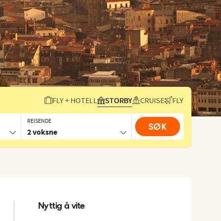
FLY + HOTELL
STORBY
CRUISE
FLY
REISENDE
SØK
2 voksne
Nyttig å vite