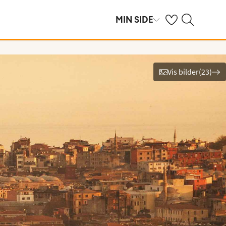
Se dine sparte hot
Søk på ving.no
MIN SIDE
Vis bilder
(
23
)