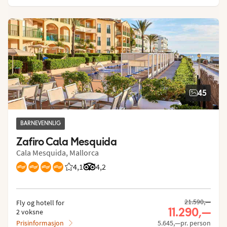
45
BARNEVENNLIG
Zafiro Cala Mesquida
Cala Mesquida, Mallorca
4,1
Vurdering fra Vings gjester: 4.077/5
Vurdering fra Tripadvisor: 4.2 of 5
4,2
21.590,—
Fly og hotell for
11.290,—
2 voksne
Prisinformasjon
5.645,—pr. person