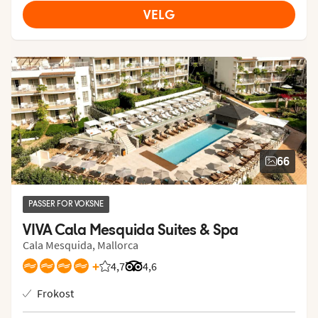
VELG
66
PASSER FOR VOKSNE
VIVA Cala Mesquida Suites & Spa
Cala Mesquida, Mallorca
+
4,7
Vurdering fra Vings gjester: 4.656/5
Vurdering fra Tripadvisor: 4.6 of 5
4,6
Frokost