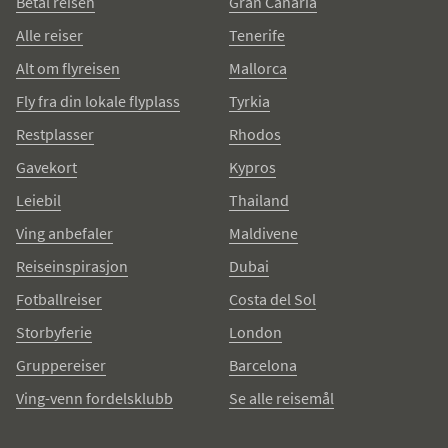
Betal reisen
Gran Canaria
Alle reiser
Tenerife
Alt om flyreisen
Mallorca
Fly fra din lokale flyplass
Tyrkia
Restplasser
Rhodos
Gavekort
Kypros
Leiebil
Thailand
Ving anbefaler
Maldivene
Reiseinspirasjon
Dubai
Fotballreiser
Costa del Sol
Storbyferie
London
Gruppereiser
Barcelona
Ving-venn fordelsklubb
Se alle reisemål