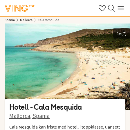
Se dine sparte h
Søk på ving.n
Meny
Spania
Mallorca
Cala Mesquida
(
7
)
Vis bilder
Hotell -
Cala Mesquida
Mallorca
,
Spania
Cala Mesquida kan friste med hotell i toppklasse, uansett