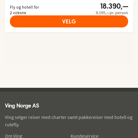
18.390,—
Fly og hotell for
2 voksne
9.195,—pr. person
VELG
Ving - bunntekst
Ving Norge AS
Ving selger reiser med charter samt pakkereiser med hotell og
rutefly.
Om Ving
Kundeservice