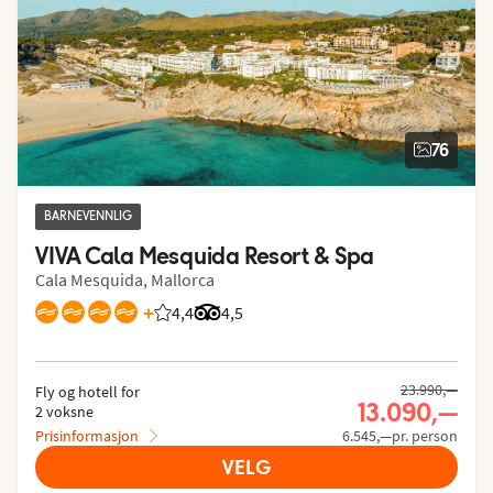
76
BARNEVENNLIG
VIVA Cala Mesquida Resort & Spa
Cala Mesquida, Mallorca
+
4,4
Vurdering fra Vings gjester: 4.355/5
Vurdering fra Tripadvisor: 4.5 of 5
4,5
23.990,—
Fly og hotell for
13.090,—
2 voksne
Prisinformasjon
6.545,—pr. person
VELG