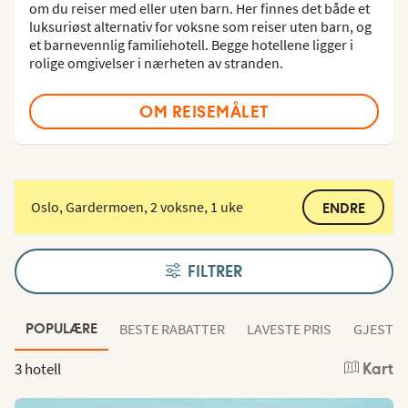
om du reiser med eller uten barn. Her finnes det både et
luksuriøst alternativ for voksne som reiser uten barn, og
et barnevennlig familiehotell. Begge hotellene ligger i
rolige omgivelser i nærheten av stranden.
OM REISEMÅLET
Oslo, Gardermoen, 2 voksne, 1 uke
ENDRE
FILTRER
BESTE RABATTER
LAVESTE PRIS
GJESTEN
POPULÆRE
3 hotell
Kart