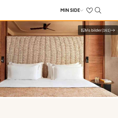
Se dine sparte hot
Søk på ving.no
MIN SIDE
Vis bilder
(
161
)