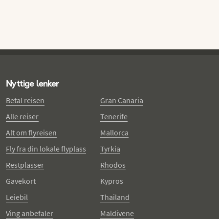
Nyttige lenker
Betal reisen
Gran Canaria
Alle reiser
Tenerife
Alt om flyreisen
Mallorca
Fly fra din lokale flyplass
Tyrkia
Restplasser
Rhodos
Gavekort
Kypros
Leiebil
Thailand
Ving anbefaler
Maldivene