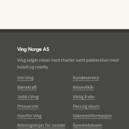
Ving - bunntekst
Ving Norge AS
Ving selger reiser med charter samt pakkereiser med
hotell og rutefly.
Om Ving
Kundeservice
Bærekraft
Reisevilkår
Jobb i Ving
Viktig å vite
Presserom
Pass og visum
Hvorfor Ving
Vaksineinformasjon
Retningslinjer for sosiale
Åpenhetsloven