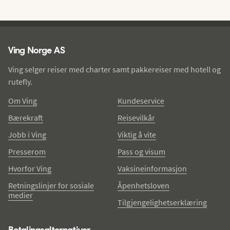
Ving - bunntekst
Ving Norge AS
Ving selger reiser med charter samt pakkereiser med hotell og
rutefly.
Om Ving
Kundeservice
Bærekraft
Reisevilkår
Jobb i Ving
Viktig å vite
Presserom
Pass og visum
Hvorfor Ving
Vaksineinformasjon
Retningslinjer for sosiale
Åpenhetsloven
medier
Tilgjengelighetserklæring
Betalingsalternativer