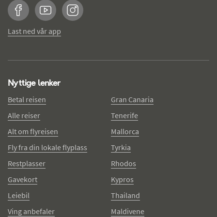
Facebook
YouTube
Instagram
Last ned vår app
Nyttige lenker
Betal reisen
Gran Canaria
Alle reiser
Tenerife
Alt om flyreisen
Mallorca
Fly fra din lokale flyplass
Tyrkia
Restplasser
Rhodos
Gavekort
Kypros
Leiebil
Thailand
Ving anbefaler
Maldivene