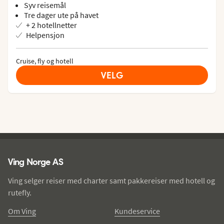
Syv reisemål
Tre dager ute på havet
+ 2 hotellnetter
Helpensjon
Cruise, fly og hotell
VELG
Ving - bunntekst
Ving Norge AS
Ving selger reiser med charter samt pakkereiser med hotell og
rutefly.
Om Ving
Kundeservice