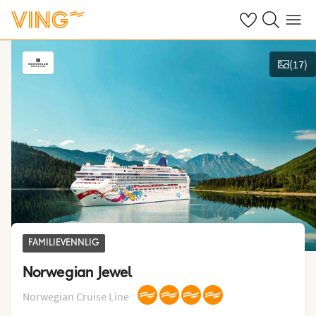
Se dine sparte h
Søk på ving.n
Meny
(
17
)
Vis bilder
FAMILIEVENNLIG
Norwegian Jewel
Norwegian Cruise Line