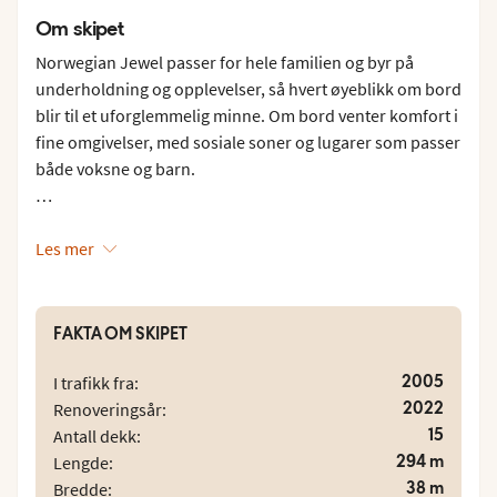
Om skipet
Norwegian Jewel passer for hele familien og byr på
underholdning og opplevelser, så hvert øyeblikk om bord
blir til et uforglemmelig minne. Om bord venter komfort i
fine omgivelser, med sosiale soner og lugarer som passer
både voksne og barn.
Nyt solen og den friske sjøbrisen ved skipets flotte
bassengområde. Her er det flere basseng og boblebad,
Les mer
som skaper den perfekte rammen for avslapning og
avkjølende bad. Vil du unne deg litt ekstra luksus, tilbyr
Mandara Spa en rolig og harmonisk atmosfære med et
FAKTA OM SKIPET
stort utvalg behandlinger.
2005
I trafikk fra:
Kulinariske høydepunkter venter rundt hvert hjørne på
2022
Renoveringsår:
Norwegian Jewel. Fra Tsar's Palace Main Restaurant og
15
Antall dekk:
Azura Main Restaurant til utsøkte franske retter på Le
294 m
Lengde:
Bistro French Restaurant og spennende asiatiske smaker
38 m
Bredde: