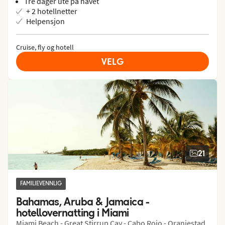
Tre dager ute på havet
opplevelser med kunst- og fotogallerier, internettkafé og
+ 2 hotellnetter
bibliotek – perfekt for rolige stunder. The Card Room
Helpensjon
passer dessuten utmerket for klassiske kort- og
brettspill.
Cruise, fly og hotell
VELG
21
FAMILIEVENNLIG
Bahamas, Aruba & Jamaica - 
hotellovernatting i Miami
Miami Beach - Great Stirrup Cay - Cabo Rojo - Oranjestad