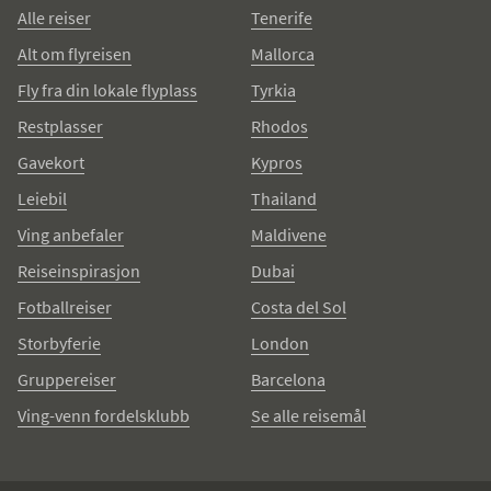
Alle reiser
Tenerife
Alt om flyreisen
Mallorca
Fly fra din lokale flyplass
Tyrkia
Restplasser
Rhodos
Gavekort
Kypros
Leiebil
Thailand
Ving anbefaler
Maldivene
Reiseinspirasjon
Dubai
Fotballreiser
Costa del Sol
Storbyferie
London
Gruppereiser
Barcelona
Ving-venn fordelsklubb
Se alle reisemål