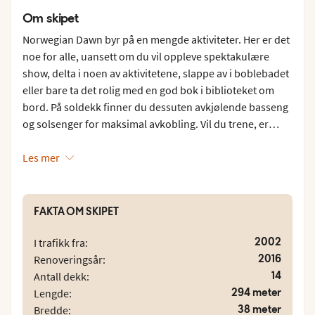
Om skipet
Norwegian Dawn byr på en mengde aktiviteter. Her er det
noe for alle, uansett om du vil oppleve spektakulære
show, delta i noen av aktivitetene, slappe av i boblebadet
eller bare ta det rolig med en god bok i biblioteket om
bord. På soldekk finner du dessuten avkjølende basseng
og solsenger for maksimal avkobling. Vil du trene, er
mulighetene mange. Norwegian Dawn har både
treningsrom og treningstimer. Barer og restauranter er
Les mer
det mange av og variasjonen er stor. Nyt en herlig biff i
Cagney's Steak House eller sett sammen ditt eget måltid i
bufférestauranten Garden Café. Gå ikke glipp av à la
FAKTA OM SKIPET
carte-restaurantenene Bamboo, La Cucina og Le Bistro
French Restaurant som alle byr på velsmakende retter og
2002
I trafikk fra:
gode viner. Om bord er det mange restauranter med
2016
Renoveringsår:
matretter fra alle verdenshjørner. Når søtsuget kommer,
14
Antall dekk:
kan du stikke innom isbaren eller bakeriet.
294 meter
Lengde:
38 meter
Bredde: