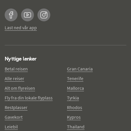
Facebook
YouTube
Instagram
Last ned vår app
Nyttige lenker
Betal reisen
Gran Canaria
Alle reiser
Tenerife
Alt om flyreisen
Mallorca
Fly fra din lokale flyplass
Tyrkia
Restplasser
Rhodos
Gavekort
Kypros
Leiebil
Thailand