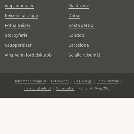
Ving anbefaler
Maldivene
Reiseinspirasjon
Dubai
Fotballreiser
Costa del Sol
Storbyferie
London
Gruppereiser
Barcelona
Ving-venn fordelsklubb
Se alle reisemål
Informasjonskapsler
Personvern
Ving Sverige
Spies Danmark
Tjäreborg Finland
Globetrotter
Copyright Ving, 2026