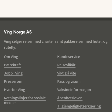
Ving - bunntekst
Ving Norge AS
Ving selger reiser med charter samt pakkereiser med hotell og
rutefly.
Om Ving
Kundeservice
Bærekraft
Reisevilkår
Jobb i Ving
Viktig å vite
Presserom
Pass og visum
Hvorfor Ving
Vaksineinformasjon
Retningslinjer for sosiale
Åpenhetsloven
medier
Tilgjengelighetserklæring