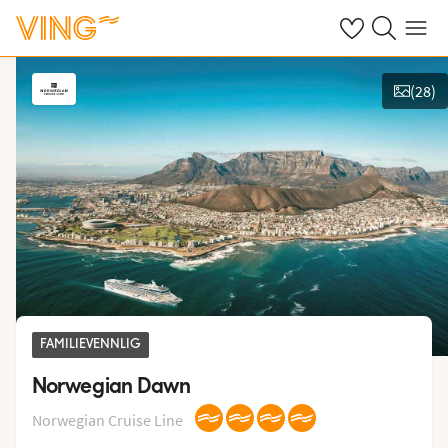
Se dine sparte h
Søk på ving.n
Meny
(
28
)
Vis bilder
FAMILIEVENNLIG
Norwegian Dawn
Norwegian Cruise Line