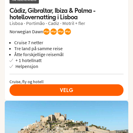
Cádiz, Gibraltar, Ibiza & Palma - 
hotellovernatting i Lisboa
Lisboa - Portimão - Cadiz - Motril + fler
Norwegian Dawn
Cruise 7 netter
Tre land på samme reise
Åtte forskjellige reisemål
+ 1 hotellnatt
Helpensjon
Cruise, fly og hotell
VELG