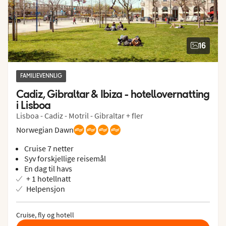
16
FAMILIEVENNLIG
Cadiz, Gibraltar & Ibiza - hotellovernatting 
i Lisboa
Lisboa - Cadiz - Motril - Gibraltar + fler
Norwegian Dawn
Cruise 7 netter
Syv forskjellige reisemål
En dag til havs
+ 1 hotellnatt
Helpensjon
Cruise, fly og hotell