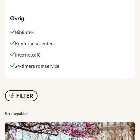
Øvrig
Bibliotek
Konferansesenter
Internetcafé
24-timers romservice
FILTER
5 cruisepakker