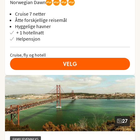
Norwegian Dawn
Cruise 7 netter
Åtte forskjellige reisemål
Hyggelige havner
+ 1 hotellnatt
Helpensjon
Cruise, fly og hotell
VELG
27
FAMILIEVENNLIG