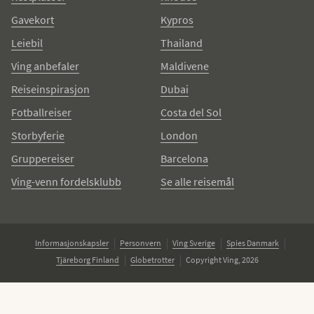
Gavekort
Kypros
Leiebil
Thailand
Ving anbefaler
Maldivene
Reiseinspirasjon
Dubai
Fotballreiser
Costa del Sol
Storbyferie
London
Gruppereiser
Barcelona
Ving-venn fordelsklubb
Se alle reisemål
Informasjonskapsler
Personvern
Ving Sverige
Spies Danmark
Tjäreborg Finland
Globetrotter
Copyright Ving, 2026