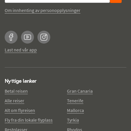
Om innhenting av personopplysninger
Facebook
YouTube
Instagram
Last ned vår app
Nyttige lenker
Betal reisen
Gran Canaria
Alle reiser
Tenerife
Alt om flyreisen
Mallorca
Fly fra din lokale flyplass
Tyrkia
Restplasser
Rhodos