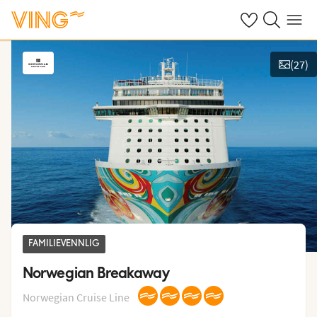
Se dine sparte h
Søk på ving.n
Meny
(
27
)
Vis bilder
FAMILIEVENNLIG
Norwegian Breakaway
Norwegian Cruise Line