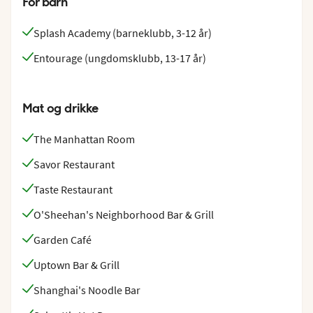
For barn
isbaren Svedka and Inniskillin Ice Bar, eller et besøk i
Splash Academy (barneklubb, 3-12 år)
kasino. Dans og musikk er det i nattklubbene Bliss Ultra
Lounge og Spice H20.
Entourage (ungdomsklubb, 13-17 år)
Mat og drikke
The Manhattan Room
Savor Restaurant
Taste Restaurant
O'Sheehan's Neighborhood Bar & Grill
Garden Café
Uptown Bar & Grill
Shanghai's Noodle Bar