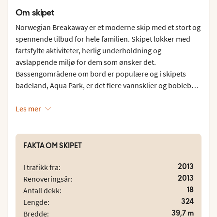
Om skipet
Norwegian Breakaway er et moderne skip med et stort og
spennende tilbud for hele familien. Skipet lokker med
fartsfylte aktiviteter, herlig underholdning og
avslappende miljø for dem som ønsker det.
Bassengområdene om bord er populære og i skipets
badeland, Aqua Park, er det flere vannsklier og boblebad.
For de yngste er det en liten badepark med mange
morsomme figurer som spruter vann. Ønsker du å trene i
Les mer
ferien, så er mulighetene mange. Norwegian Breakaway
tilbyr fitness-senter, hinderløype med rep og klatrevegg.
Eller hva med et slag minigolf med reisefølget? Roligere
FAKTA OM SKIPET
tempo finner du i skipets spa, som tilbyr flere forskjellige
behandlinger. Velger du å bruke tiden på shopping, har
2013
I trafikk fra:
skipet velassorterte butikker og en hyggelig
2013
Renoveringsår:
markedsplass. Om bord på Norwegian Breakaway finner
18
Antall dekk:
du dessuten mange restauranter og barer med variert
324
Lengde:
utvalg. Langs promenadedekket, The Waterfront, ligger
39,7 m
Bredde: