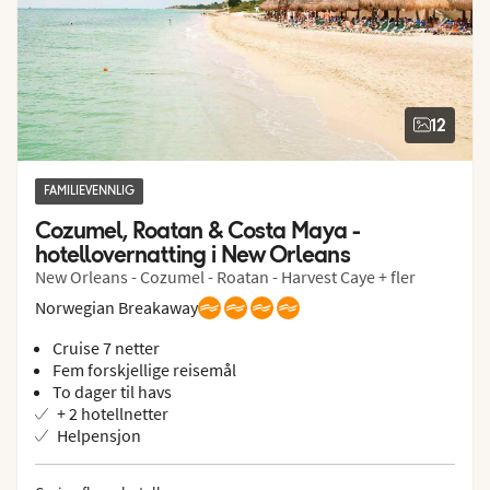
12
FAMILIEVENNLIG
Cozumel, Roatan & Costa Maya - 
hotellovernatting i New Orleans
New Orleans - Cozumel - Roatan - Harvest Caye + fler
Norwegian Breakaway
Cruise 7 netter
Fem forskjellige reisemål
To dager til havs
+ 2 hotellnetter
Helpensjon