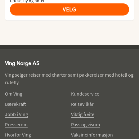
Cruise, fly og hotell
VELG
Ving - bunntekst
Ving Norge AS
Ving selger reiser med charter samt pakkereiser med hotell og
rutefly.
Om Ving
Kundeservice
Bærekraft
Reisevilkår
Jobb i Ving
Viktig å vite
Presserom
Pass og visum
Hvorfor Ving
Vaksineinformasjon