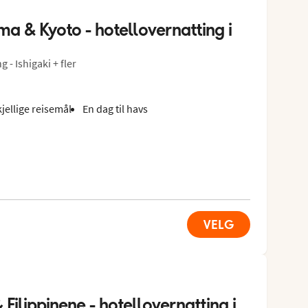
a & Kyoto - hotellovernatting i 
- Ishigaki + fler
kjellige reisemål
En dag til havs
VELG
Filippinene - hotellovernatting i 