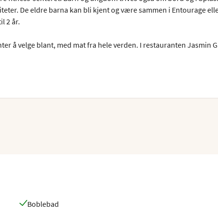
viteter. De eldre barna kan bli kjent og være sammen i Entourage elle
l 2 år.
ter å velge blant, med mat fra hele verden. I restauranten Jasmin 
landske- og kinesiske kjøkken. Papa's Italian Kitchen serverer nydel
ke franske delikatesser på menyen. I Garden Café kan du velge fritt f
lubben. I det populære teateret Stardust byr skipets showgruppe på
a Las Vegas.
Boblebad