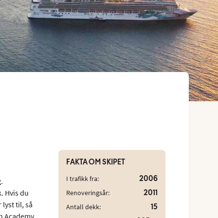
FAKTA OM SKIPET
2006
I trafikk fra:
.
. Hvis du
2011
Renoveringsår:
yst til, så
15
Antall dekk:
ash Academy