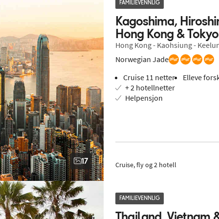
FAMILIEVENNLIG
Kagoshima, Hiroshim
Hong Kong & Tokyo
Hong Kong - Kaohsiung - Keelung 
Norwegian Jade
Cruise 11 netter
Elleve fors
+ 2 hotellnetter
Helpensjon
17
Cruise, fly og 2 hotell
FAMILIEVENNLIG
Thailand, Vietnam & 