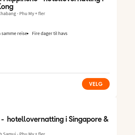
Kong
habang - Phu My + fler
å samme reise
Fire dager til havs
VELG
  hotellovernatting i Singapore & 
 Samui - Phu My + fler