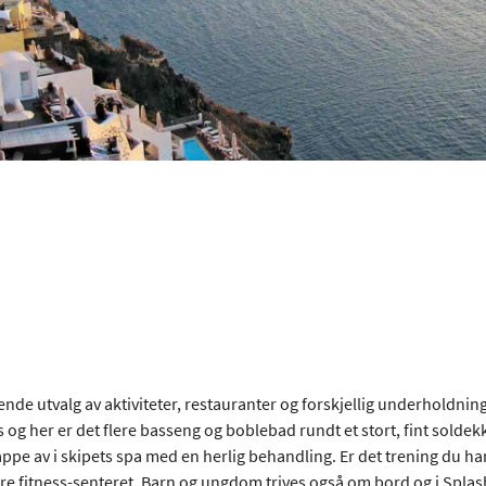
e utvalg av aktiviteter, restauranter og forskjellig underholdning
og her er det flere basseng og boblebad rundt et stort, fint soldekk
e av i skipets spa med en herlig behandling. Er det trening du har l
re fitness-senteret. Barn og ungdom trives også om bord og i Spl