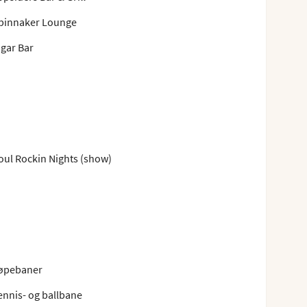
pinnaker Lounge
igar Bar
oul Rockin Nights (show)
øpebaner
ennis- og ballbane