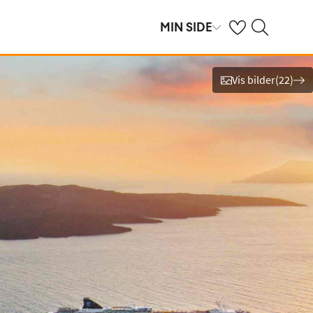
Se dine sparte hot
Søk på ving.no
MIN SIDE
Vis bilder
(
22
)