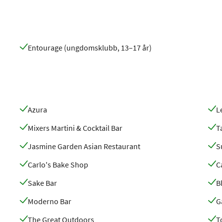
Entourage (ungdomsklubb, 13–17 år)
Azura
L
Mixers Martini & Cocktail Bar
T
Jasmine Garden Asian Restaurant
S
Carlo's Bake Shop
C
Sake Bar
B
Moderno Bar
G
The Great Outdoors
T