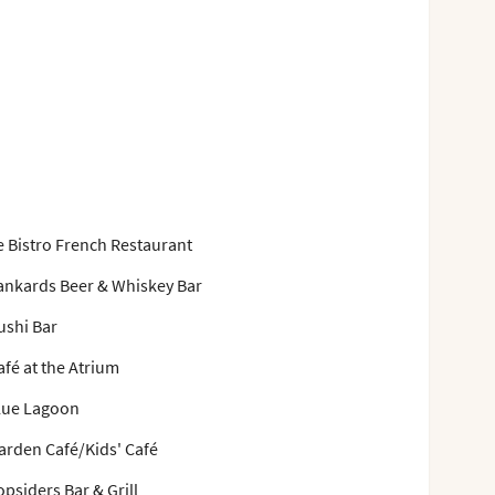
e Bistro French Restaurant
ankards Beer & Whiskey Bar
ushi Bar
afé at the Atrium
lue Lagoon
arden Café/Kids' Café
opsiders Bar & Grill