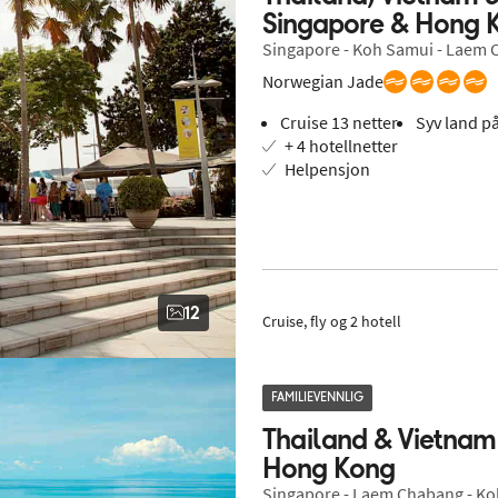
Singapore & Hong 
Singapore - Koh Samui - Laem C
Norwegian Jade
Cruise 13 netter
Syv land p
+ 4 hotellnetter
Helpensjon
12
Cruise, fly og 2 hotell
FAMILIEVENNLIG
Thailand & Vietnam -
Hong Kong
Singapore - Laem Chabang - Koh