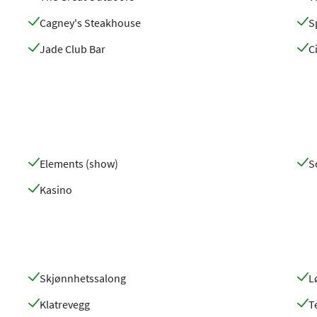
Cagney's Steakhouse
S
Jade Club Bar
C
Elements (show)
S
Kasino
Skjønnhetssalong
L
Klatrevegg
T