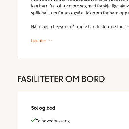
kan barn fra 3 til 12 more seg med forskjellige akti
spillehall. Det finnes også et lekerom for barn opp ti
Når magen begynner å rumle har du flere restauran
Restaurant serveres det mat fra det japanske-, thai
pasta. I Le Bistro French Restaurant står det en rek
Les mer
På kvelden kan du dra på kasino, barer eller nattk
underholdning for hele familien med inspirasjon fr
FASILITETER OM BORD
Sol og bad
To hovedbasseng