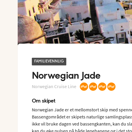
FAMILIEVENNLIG
Norwegian Jade
Norwegian Cruise Line
Om skipet
Norwegian Jade er et mellomstort skip med spennend
Bassengområdet er skipets naturlige samlingsplass 
ikke vil bruke dagen ved bassengkanten, kan du slapp
kan du øke pulsen på både løpebanene og i det sto