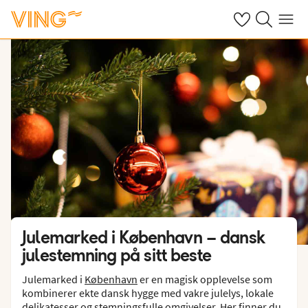
Se dine sparte h
Søk på ving.n
Meny
Julemarked i København – dansk
julestemning på sitt beste
Julemarked i
København
er en magisk opplevelse som
kombinerer ekte dansk hygge med vakre julelys, lokale
delikatesser og stemningsfulle omgivelser. Her finner du