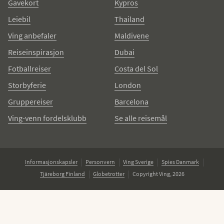
Gavekort
Kypros
Leiebil
Thailand
Ving anbefaler
Maldivene
Reiseinspirasjon
Dubai
Fotballreiser
Costa del Sol
Storbyferie
London
Gruppereiser
Barcelona
Ving-venn fordelsklubb
Se alle reisemål
Informasjonskapsler
Personvern
Ving Sverige
Spies Danmark
Tjäreborg Finland
Globetrotter
Copyright Ving, 2026