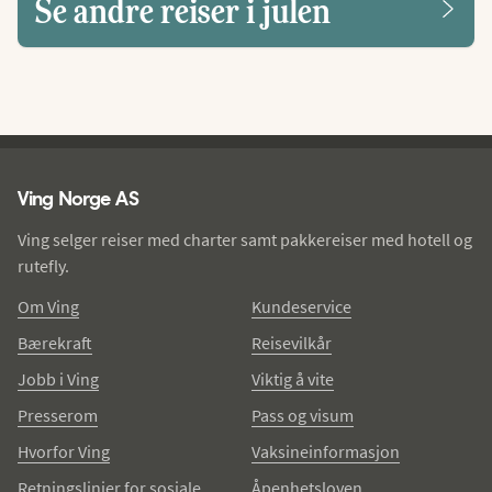
Se andre reiser i julen
Ving - bunntekst
Ving Norge AS
Ving selger reiser med charter samt pakkereiser med hotell og
rutefly.
Om Ving
Kundeservice
Bærekraft
Reisevilkår
Jobb i Ving
Viktig å vite
Presserom
Pass og visum
Hvorfor Ving
Vaksineinformasjon
Retningslinjer for sosiale
Åpenhetsloven