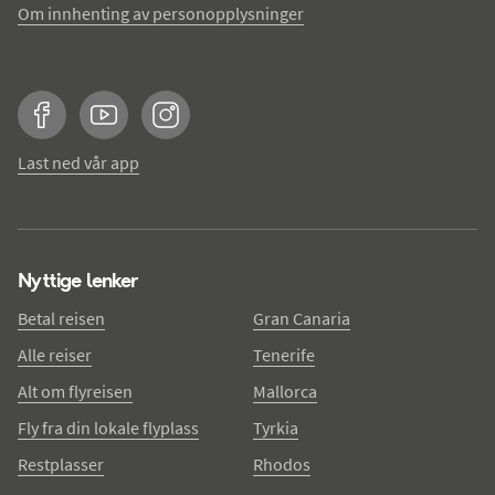
Om innhenting av personopplysninger
Facebook
YouTube
Instagram
Last ned vår app
Nyttige lenker
Betal reisen
Gran Canaria
Alle reiser
Tenerife
Alt om flyreisen
Mallorca
Fly fra din lokale flyplass
Tyrkia
Restplasser
Rhodos