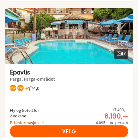
17
Epavlis
Parga, Parga-området
+
4,0
Vurdering fra Vings gjester: 4.027/5
17.490,—
Fly og hotell for
8.190,—
2 voksne
Prisinformasjon
4.095,—pr. person
VELG