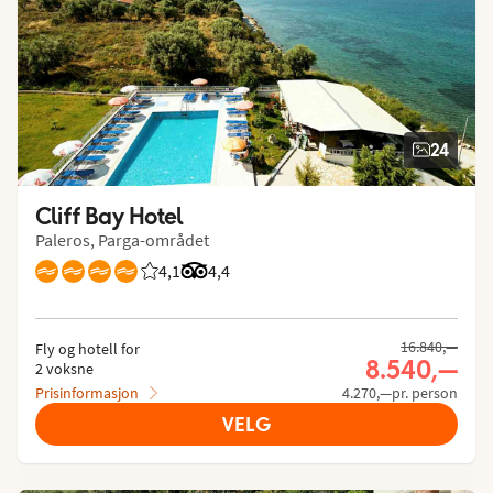
24
Cliff Bay Hotel
Paleros, Parga-området
4,1
Vurdering fra Vings gjester: 4.149/5
Vurdering fra Tripadvisor: 4.4 of 5
4,4
16.840,—
Fly og hotell for
8.540,—
2 voksne
Prisinformasjon
4.270,—pr. person
VELG