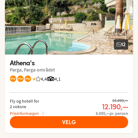
12
Athena's
Parga, Parga-området
+
4,4
Vurdering fra Vings gjester: 4.439/5
Vurdering fra Tripadvisor: 4.1 of 5
4,1
16.490,—
Fly og hotell for
12.190,—
2 voksne
Prisinformasjon
6.095,—pr. person
VELG