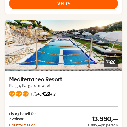
VELG
28
Mediterraneo Resort
Parga, Parga-området
+
4,7
Vurdering fra Vings gjester: 4.659/5
Vurdering fra Tripadvisor: 4.7 of 5
4,7
Fly og hotell for
13.990,—
2 voksne
Prisinformasjon
6.995,—pr. person