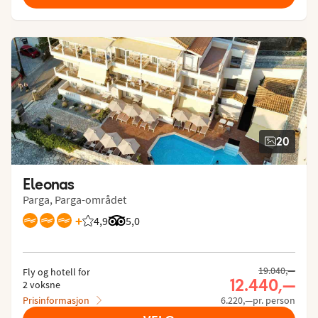
20
Eleonas
Parga, Parga-området
+
4,9
Vurdering fra Vings gjester: 4.859/5
Vurdering fra Tripadvisor: 5 of 5
5,0
19.040,—
Fly og hotell for
12.440,—
2 voksne
Prisinformasjon
6.220,—pr. person