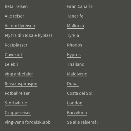
Betal reisen
Gran Canaria
Alle reiser
Tenerife
Alt om flyreisen
Mallorca
Fly fra din lokale flyplass
Tyrkia
Restplasser
Rhodos
Gavekort
Kypros
Leiebil
Thailand
Ving anbefaler
Maldivene
Reiseinspirasjon
Dubai
Fotballreiser
Costa del Sol
Storbyferie
London
Gruppereiser
Barcelona
Ving-venn fordelsklubb
Se alle reisemål