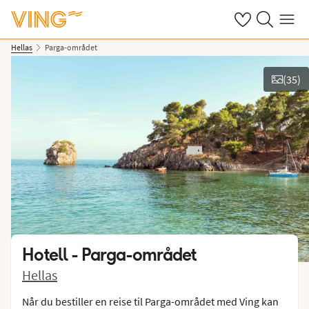
Se dine sparte h
Søk på ving.n
Meny
Hellas
Parga-området
(
35
)
Vis bilder
Hotell -
Parga-området
Hellas
Når du bestiller en reise til Parga-området med Ving kan