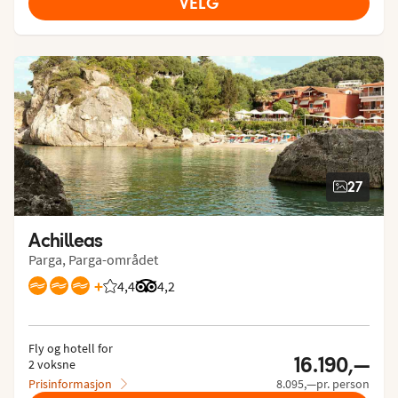
VELG
27
Achilleas
Parga, Parga-området
+
4,4
Vurdering fra Vings gjester: 4.399/5
Vurdering fra Tripadvisor: 4.2 of 5
4,2
Fly og hotell for
16.190,—
2 voksne
Prisinformasjon
8.095,—pr. person