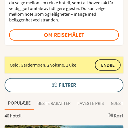
du velge mellom en rekke hotell, som i all hovedsak får
veldig god omtale av tidligere gjester. Du kan velge
mellom hotellrom og leiligheter – mange med
beliggenhet ved stranden.
OM REISEMÅLET
Oslo, Gardermoen, 2 voksne, 1 uke
ENDRE
FILTRER
BESTE RABATTER
LAVESTE PRIS
GJESTEN
POPULÆRE
40 hotell
Kart