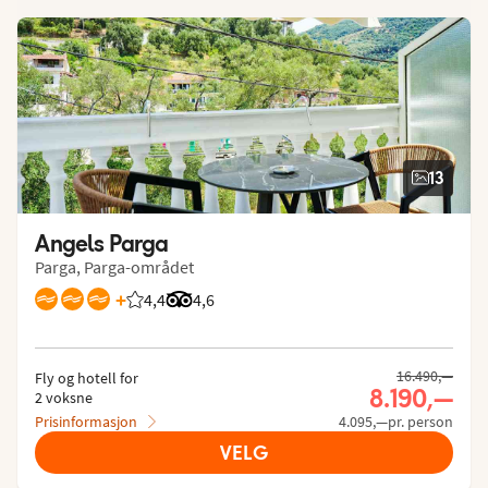
13
Angels Parga
Parga, Parga-området
+
4,4
Vurdering fra Vings gjester: 4.447/5
Vurdering fra Tripadvisor: 4.6 of 5
4,6
16.490,—
Fly og hotell for
8.190,—
2 voksne
Prisinformasjon
4.095,—pr. person
VELG