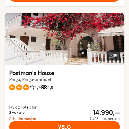
19
Postman's House
Parga, Parga-området
4,7
Vurdering fra Vings gjester: 4.745/5
Vurdering fra Tripadvisor: 4.9 of 5
4,9
Fly og hotell for
14.990,—
2 voksne
Prisinformasjon
7.495,—pr. person
VELG