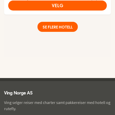
VELG
SE FLERE HOTELL
Ving - bunntekst
Ving Norge AS
Ving selger reiser med charter samt pakkereiser med hotell og
rutefly.