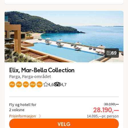
69
Elix, Mar-Bella Collection
Parga, Parga-området
4,6
Vurdering fra Vings gjester: 4.579/5
Vurdering fra Tripadvisor: 4.7 of 5
4,7
30.190,—
Fly og hotell for
28.190,—
2 voksne
Prisinformasjon
14.095,—pr. person
VELG