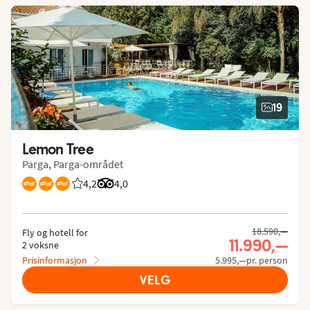
19
Lemon Tree
Parga, Parga-området
4,2
Vurdering fra Vings gjester: 4.214/5
Vurdering fra Tripadvisor: 4 of 5
4,0
18.590,—
Fly og hotell for
11.990,—
2 voksne
Prisinformasjon
5.995,—pr. person
VELG