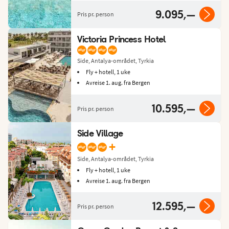
9.095,—
Pris pr. person
Victoria Princess Hotel
Side, Antalya-området, Tyrkia
Fly + hotell, 1 uke
Avreise 1. aug. fra Bergen
10.595,—
Pris pr. person
Side Village
+
Side, Antalya-området, Tyrkia
Fly + hotell, 1 uke
Avreise 1. aug. fra Bergen
12.595,—
Pris pr. person