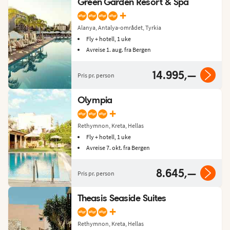
Green Garden Resort & Spa
+
Alanya, Antalya-området, Tyrkia
Fly + hotell, 1 uke
Avreise 1. aug. fra Bergen
14.995,—
Pris pr. person
Olympia
+
Rethymnon, Kreta, Hellas
Fly + hotell, 1 uke
Avreise 7. okt. fra Bergen
8.645,—
Pris pr. person
Theasis Seaside Suites
+
Rethymnon, Kreta, Hellas