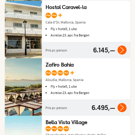
Hostal Caravel-la
+
Cala d'Or, Mallorca, Spania
Fly + hotell, 1 uke
Avreise 23. apr. fra Bergen
6.145,—
Pris pr. person
Zafiro Bahia
+
Alcudia, Mallorca, Spania
Fly + hotell, 1 uke
Avreise 23. apr. fra Bergen
6.495,—
Pris pr. person
Bella Vista Village
Chaniakysten, Agia Marina, Kreta, Hellas