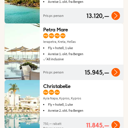
Avreise 1. okt. fra Bergen
13.120,—
Pris pr. person
Petra Mare
Ierapetra, Kreta, Hellas
Fly + hotell, 1 uke
Avreise 1. okt. fra Bergen
All inclusive
15.945,—
Pris pr. person
Christabelle
Ayia Napa, Kypros, Kypros
Fly + hotell, 1 uke
Avreise 2. okt. fra Bergen
750,—
rabatt
11.845,—