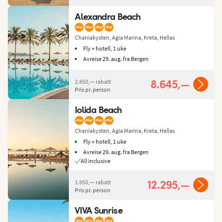
Alexandra Beach
Chaniakysten, Agia Marina, Kreta, Hellas
Fly + hotell, 1 uke
Avreise 29. aug. fra Bergen
2.650,—
rabatt
8.645,—
Pris pr. person
Iolida Beach
Chaniakysten, Agia Marina, Kreta, Hellas
Fly + hotell, 1 uke
Avreise 29. aug. fra Bergen
All inclusive
1.950,—
rabatt
12.295,—
Pris pr. person
VIVA Sunrise