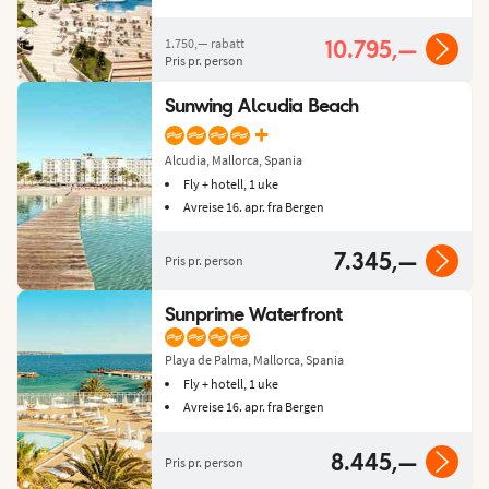
1.750,—
rabatt
10.795,—
Pris pr. person
Sunwing Alcudia Beach
+
Alcudia, Mallorca, Spania
Fly + hotell, 1 uke
Avreise 16. apr. fra Bergen
7.345,—
Pris pr. person
Sunprime Waterfront
Playa de Palma, Mallorca, Spania
Fly + hotell, 1 uke
Avreise 16. apr. fra Bergen
8.445,—
Pris pr. person