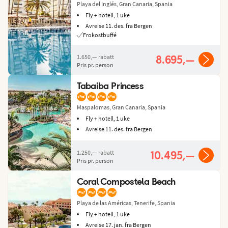
Playa del Inglés, Gran Canaria, Spania
Fly + hotell, 1 uke
Avreise 11. des. fra Bergen
Frokostbuffé
1.650,—
rabatt
8.695,—
Pris pr. person
Tabaiba Princess
Maspalomas, Gran Canaria, Spania
Fly + hotell, 1 uke
Avreise 11. des. fra Bergen
1.250,—
rabatt
10.495,—
Pris pr. person
Coral Compostela Beach
Playa de las Américas, Tenerife, Spania
Fly + hotell, 1 uke
Avreise 17. jan. fra Bergen