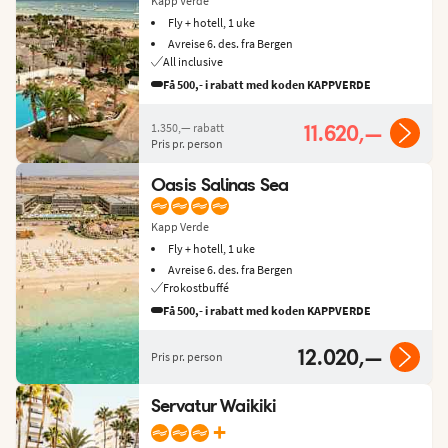
Kapp Verde
Fly + hotell, 1 uke
Avreise 6. des. fra Bergen
All inclusive
Få 500,- i rabatt med koden KAPPVERDE
1.350,—
rabatt
11.620,—
Pris pr. person
Oasis Salinas Sea
Kapp Verde
Fly + hotell, 1 uke
Avreise 6. des. fra Bergen
Frokostbuffé
Få 500,- i rabatt med koden KAPPVERDE
12.020,—
Pris pr. person
Servatur Waikiki
+