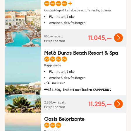
+
Costa Adeje & Fañabe Beach, Tenerife, Spania
Fly + hotell, 1 uke
Avreise 6. des. fra Bergen
600,—
rabatt
11.045,—
Pris pr. person
Meliá Dunas Beach Resort & Spa
Kapp Verde
Fly + hotell, 1 uke
Avreise 6. des. fra Bergen
All inclusive
Få 1.500,- i rabatt med koden KAPPVERDE
2.850,—
rabatt
11.295,—
Pris pr. person
Oasis Belorizonte