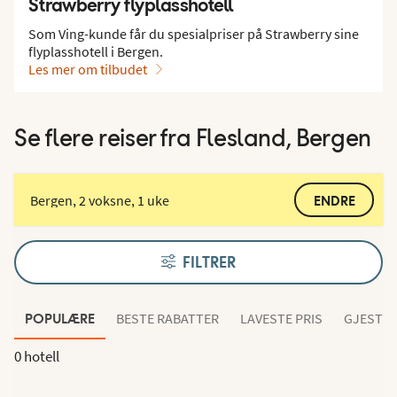
Strawberry flyplasshotell
Som Ving-kunde får du spesialpriser på Strawberry sine
flyplasshotell i Bergen.
Les mer om tilbudet
Se flere reiser fra Flesland, Bergen
Bergen, 2 voksne, 1 uke
ENDRE
FILTRER
BESTE RABATTER
LAVESTE PRIS
GJESTEN
POPULÆRE
0 hotell