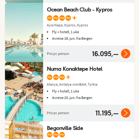
Ocean Beach Club - Kypros
+
Ayia Napa, Kypros, Kypros
Fly + hotell, 1 uke
Avreise 18. jun. fra Bergen
16.095,—
Pris pr. person
Numa Konaktepe Hotel
+
Alanya, Antalya-området, Tyrkia
Fly + hotell, 1 uke
Avreise 20. jun. fra Bergen
11.195,—
Pris pr. person
Begonville Side