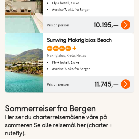
Fly + hotell, 1 uke
Avreise 7. okt. fra Bergen
10.195,—
Pris pr. person
Sunwing Makrigialos Beach
+
Makrigialos, Kreta, Hellas
Fly + hotell, 1 uke
Avreise 7. okt. fra Bergen
11.745,—
Pris pr. person
Sommerreiser fra Bergen
Her ser du charterreisemålene våre på
sommeren
Se alle reisemål her
(charter +
rutefly).