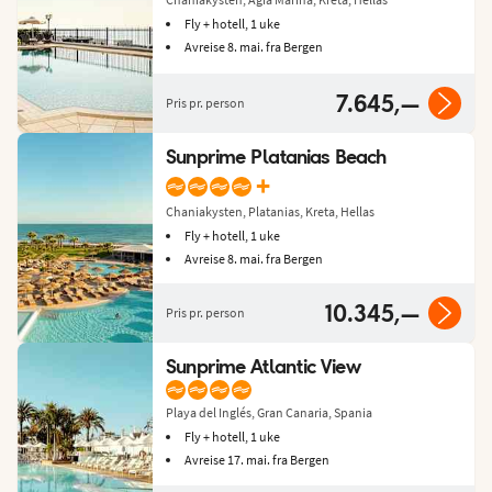
Fly + hotell, 1 uke
Avreise 8. mai. fra Bergen
7.645,—
Pris pr. person
Sunprime Platanias Beach
+
Chaniakysten, Platanias, Kreta, Hellas
Fly + hotell, 1 uke
Avreise 8. mai. fra Bergen
10.345,—
Pris pr. person
Sunprime Atlantic View
Playa del Inglés, Gran Canaria, Spania
Fly + hotell, 1 uke
Avreise 17. mai. fra Bergen