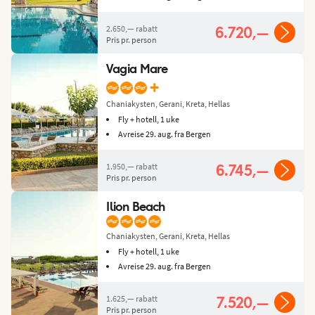
2.650,—
rabatt
6.720,—
Pris pr. person
Vagia Mare
+
Chaniakysten, Gerani, Kreta, Hellas
Fly + hotell, 1 uke
Avreise 29. aug. fra Bergen
1.950,—
rabatt
6.745,—
Pris pr. person
Ilion Beach
Chaniakysten, Gerani, Kreta, Hellas
Fly + hotell, 1 uke
Avreise 29. aug. fra Bergen
1.625,—
rabatt
7.520,—
Pris pr. person