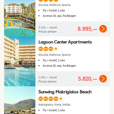
Alcudia, Mallorca, Spania
Fly + hotell, 1 uke
Avreise 18. sep. fra Bergen
3.150,—
rabatt
8.995,—
Pris pr. person
Lagoon Center Apartments
+
Alcudia, Mallorca, Spania
Fly + hotell, 1 uke
Avreise 25. sep. fra Bergen
2.500,—
rabatt
5.820,—
Pris pr. person
Sunwing Makrigialos Beach
+
Makrigialos, Kreta, Hellas
Fly + hotell, 1 uke