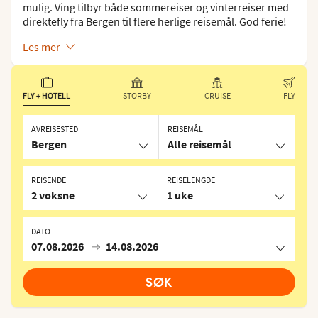
mulig. Ving tilbyr både sommereiser og vinterreiser med
direktefly fra Bergen til flere herlige reisemål. God ferie!
Les mer
FLY + HOTELL
STORBY
CRUISE
FLY
AVREISESTED
REISEMÅL
Bergen
Alle reisemål
REISENDE
REISELENGDE
2 voksne
1 uke
DATO
07.08.2026
14.08.2026
SØK