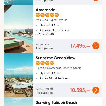
Pris pr. person
Amarande
Ayia Napa, Kypros, Kypros
Fly + hotell, 1 uke
Avreise 2. okt. fra Bergen
Frokostbuffé
750,—
rabatt
17.495,—
Pris pr. person
Sunprime Ocean View
Playa de las Américas, Tenerife, Spania
Fly + hotell, 1 uke
Avreise 18. okt. fra Bergen
2.300,—
rabatt
10.595,—
Pris pr. person
Sunwing Fañabé Beach