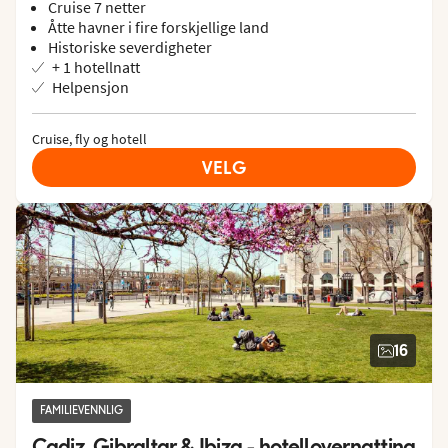
Cruise 7 netter
Åtte havner i fire forskjellige land
Historiske severdigheter
+ 1 hotellnatt
Helpensjon
Cruise, fly og hotell
VELG
16
FAMILIEVENNLIG
Cadiz, Gibraltar & Ibiza - hotellovernatting 