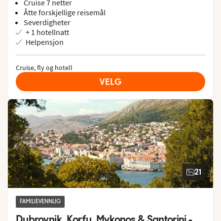
Cruise 7 netter
Åtte forskjellige reisemål
Severdigheter
+ 1 hotellnatt
Helpensjon
Cruise, fly og hotell
VELG
21
FAMILIEVENNLIG
Dubrovnik, Korfu, Mykonos & Santorini - 