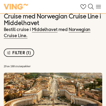
Se dine sparte h
Søk på ving.n
Meny
Cruise med Norwegian Cruise Line i
Middelhavet
Bestill cruise i
Middelhavet
med
Norwegian
Cruise Line.
FILTER (1)
29 av 168 cruisepakker