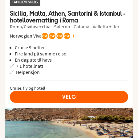
FAMILIEVENNLIG
Sicilia, Malta, Athen, Santorini & Istanbul - 
hotellovernatting i Roma
Roma/Civitavecchia - Salerno - Catania - Valletta + fler
+
Norwegian Viva
Cruise 9 netter
Fire land på samme reise
En dag ute til havs
+ 1 hotellnatt
Helpensjon
Cruise, fly og hotell
VELG