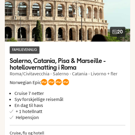
20
FAMILIEVENNLIG
Salerno, Catania, Pisa & Marseille - 
hotellovernatting i Roma
Roma/Civitavecchia - Salerno - Catania - Livorno + fler
Norwegian Epic
Cruise 7 netter
Syv forskjellige reisemål
En dag til havs
+ 1 hotellnatt
Helpensjon
Cruise, fly og hotell