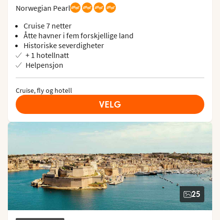
Norwegian Pearl
Cruise 7 netter
Åtte havner i fem forskjellige land
Historiske severdigheter
+ 1 hotellnatt
Helpensjon
Cruise, fly og hotell
VELG
25