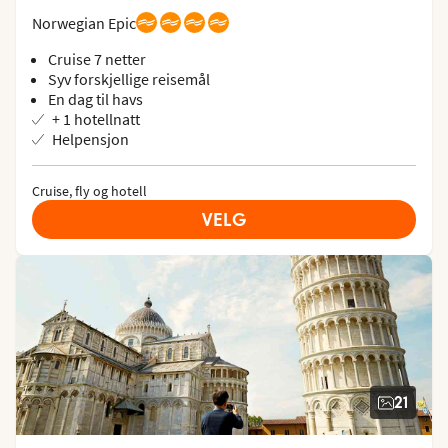
Norwegian Epic
Cruise 7 netter
Syv forskjellige reisemål
En dag til havs
+ 1 hotellnatt
Helpensjon
Cruise, fly og hotell
VELG
21