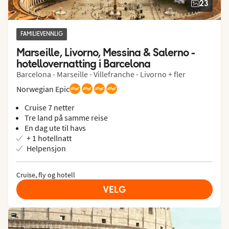
23
FAMILIEVENNLIG
Marseille, Livorno, Messina & Salerno - 
hotellovernatting i Barcelona
Barcelona - Marseille - Villefranche - Livorno + fler
Norwegian Epic
Cruise 7 netter
Tre land på samme reise
En dag ute til havs
+ 1 hotellnatt
Helpensjon
Cruise, fly og hotell
VELG