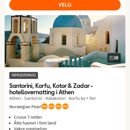
VELG
18
FAMILIEVENNLIG
Santorini, Korfu, Kotor & Zadar - 
hotellovernatting i Athen
Athen - Santorini - Katakolon - Korfu by + fler
Norwegian Pearl
Cruise 7 netter
Åtte havner i fem land
Vakre omgivelser