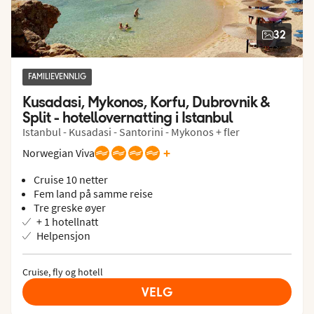
32
FAMILIEVENNLIG
Kusadasi, Mykonos, Korfu, Dubrovnik & 
Split - hotellovernatting i Istanbul
Istanbul - Kusadasi - Santorini - Mykonos + fler
+
Norwegian Viva
Cruise 10 netter
Fem land på samme reise
Tre greske øyer
+ 1 hotellnatt
Helpensjon
Cruise, fly og hotell
VELG