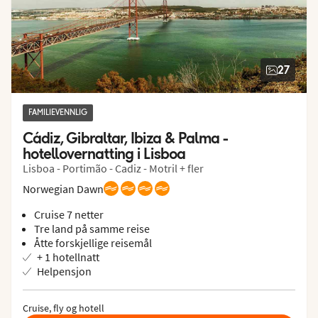
27
FAMILIEVENNLIG
Cádiz, Gibraltar, Ibiza & Palma - 
hotellovernatting i Lisboa
Lisboa - Portimão - Cadiz - Motril + fler
Norwegian Dawn
Cruise 7 netter
Tre land på samme reise
Åtte forskjellige reisemål
+ 1 hotellnatt
Helpensjon
Cruise, fly og hotell