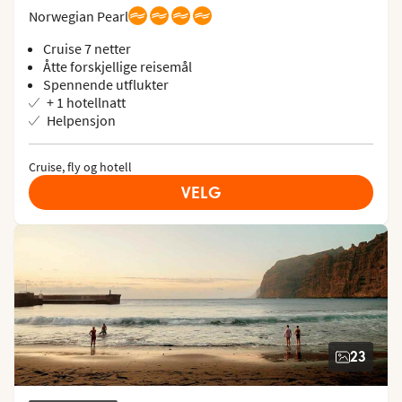
Norwegian Pearl
Cruise 7 netter
Åtte forskjellige reisemål
Spennende utflukter
+ 1 hotellnatt
Helpensjon
Cruise, fly og hotell
VELG
23