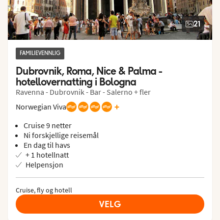
21
FAMILIEVENNLIG
Dubrovnik, Roma, Nice & Palma - 
hotellovernatting i Bologna
Ravenna - Dubrovnik - Bar - Salerno + fler
+
Norwegian Viva
Cruise 9 netter
Ni forskjellige reisemål
En dag til havs
+ 1 hotellnatt
Helpensjon
Cruise, fly og hotell
VELG