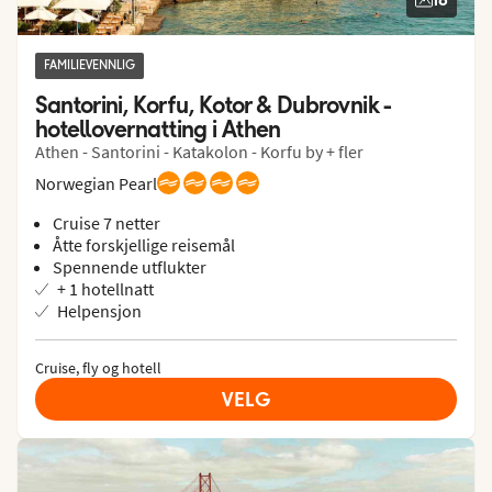
FAMILIEVENNLIG
Santorini, Korfu, Kotor & Dubrovnik - 
hotellovernatting i Athen
Athen - Santorini - Katakolon - Korfu by + fler
Norwegian Pearl
Cruise 7 netter
Åtte forskjellige reisemål
Spennende utflukter
+ 1 hotellnatt
Helpensjon
Cruise, fly og hotell
VELG