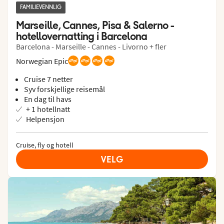
FAMILIEVENNLIG
Marseille, Cannes, Pisa & Salerno - 
hotellovernatting i Barcelona
Barcelona - Marseille - Cannes - Livorno + fler
Norwegian Epic
Cruise 7 netter
Syv forskjellige reisemål
En dag til havs
+ 1 hotellnatt
Helpensjon
Cruise, fly og hotell
VELG