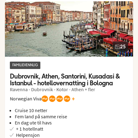
25
FAMILIEVENNLIG
Dubrovnik, Athen, Santorini, Kusadasi & 
Istanbul - hotellovernatting i Bologna
Ravenna - Dubrovnik - Kotor - Athen + fler
+
Norwegian Viva
Cruise 10 netter
Fem land på samme reise
En dag ute til havs
+ 1 hotellnatt
Helpensjon