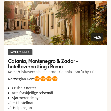
26
FAMILIEVENNLIG
Catania, Montenegro & Zadar - 
hotellovernatting i Roma
Roma/Civitavecchia - Salerno - Catania - Korfu by + fler
Norwegian Gem
Cruise 7 netter
Åtte forskjellige reisemål
Sjarmerende byer
+ 1 hotellnatt
Helpensjon