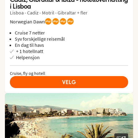
i Lisboa
Lisboa - Cadiz - Motril - Gibraltar + fler
Norwegian Dawn
Cruise 7 netter
Syv forskjellige reisemål
En dag til havs
+ 1 hotellnatt
Helpensjon
Cruise, fly og hotell
VELG