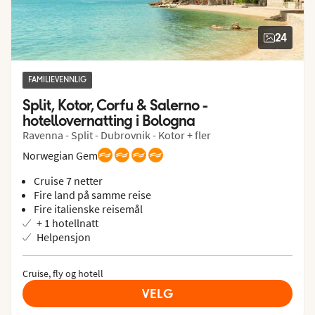
24
FAMILIEVENNLIG
Split, Kotor, Corfu & Salerno - 
hotellovernatting i Bologna
Ravenna - Split - Dubrovnik - Kotor + fler
Norwegian Gem
Cruise 7 netter
Fire land på samme reise
Fire italienske reisemål
+ 1 hotellnatt
Helpensjon
Cruise, fly og hotell
VELG