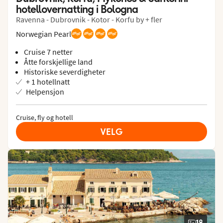
hotellovernatting i Bologna
Ravenna - Dubrovnik - Kotor - Korfu by + fler
Norwegian Pearl
Cruise 7 netter
Åtte forskjellige land
Historiske severdigheter
+ 1 hotellnatt
Helpensjon
Cruise, fly og hotell
VELG
18