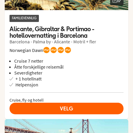
17
FAMILIEVENNLIG
Alicante, Gibraltar & Portimao - 
hotellovernatting i Barcelona
Barcelona - Palma by - Alicante - Motril + fler
Norwegian Dawn
Cruise 7 netter
Åtte forskjellige reisemål
Severdigheter
+ 1 hotellnatt
Helpensjon
Cruise, fly og hotell
VELG