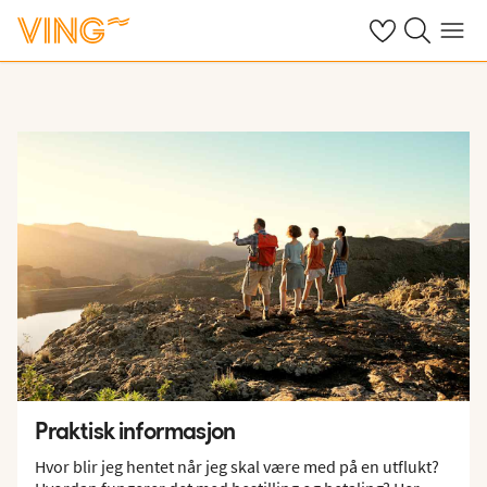
Se dine sparte h
Søk på ving.n
Meny
Praktisk informasjon
Hvor blir jeg hentet når jeg skal være med på en utflukt?