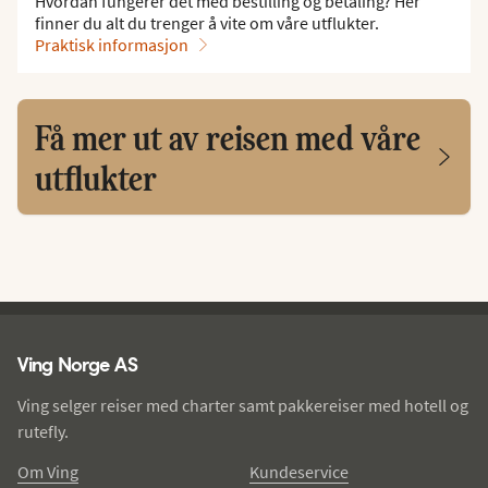
Hvordan fungerer det med bestilling og betaling? Her
finner du alt du trenger å vite om våre utflukter.
Praktisk informasjon
Få mer ut av reisen med våre
utflukter
Ving - bunntekst
Ving Norge AS
Ving selger reiser med charter samt pakkereiser med hotell og
rutefly.
Om Ving
Kundeservice