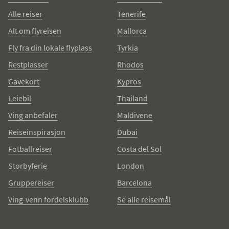
Alle reiser
Tenerife
Alt om flyreisen
Mallorca
Fly fra din lokale flyplass
Tyrkia
Restplasser
Rhodos
Gavekort
Kypros
Leiebil
Thailand
Ving anbefaler
Maldivene
Reiseinspirasjon
Dubai
Fotballreiser
Costa del Sol
Storbyferie
London
Gruppereiser
Barcelona
Ving-venn fordelsklubb
Se alle reisemål