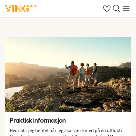
Se dine sparte h
Søk på ving.n
Meny
Praktisk informasjon
Hvor blir jeg hentet når jeg skal være med på en utflukt?