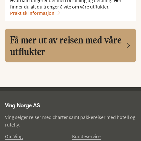
Hvordan fungerer det med bestilling og betaling? Her
finner du alt du trenger å vite om våre utflukter.
Praktisk informasjon
Få mer ut av reisen med våre
utflukter
Ving - bunntekst
Ving Norge AS
Ving selger reiser med charter samt pakkereiser med hotell og
rutefly.
Om Ving
Kundeservice