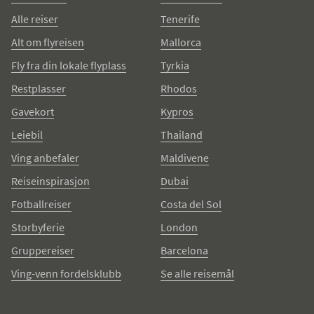
Alle reiser
Tenerife
Alt om flyreisen
Mallorca
Fly fra din lokale flyplass
Tyrkia
Restplasser
Rhodos
Gavekort
Kypros
Leiebil
Thailand
Ving anbefaler
Maldivene
Reiseinspirasjon
Dubai
Fotballreiser
Costa del Sol
Storbyferie
London
Gruppereiser
Barcelona
Ving-venn fordelsklubb
Se alle reisemål