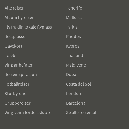
Alle reiser
Tenerife
Alt om flyreisen
Mallorca
Fly fra din lokale flyplass
Tyrkia
Restplasser
Rhodos
Gavekort
Kypros
Leiebil
Thailand
Ving anbefaler
Maldivene
Reiseinspirasjon
Dubai
Fotballreiser
Costa del Sol
Storbyferie
London
Gruppereiser
Barcelona
Ving-venn fordelsklubb
Se alle reisemål