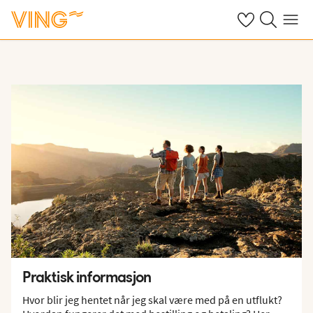
Se dine sparte h
Søk på ving.n
Meny
Praktisk informasjon
Hvor blir jeg hentet når jeg skal være med på en utflukt?