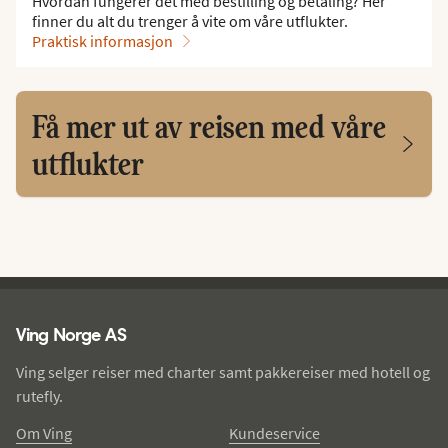
Hvordan fungerer det med bestilling og betaling? Her
finner du alt du trenger å vite om våre utflukter.
Praktisk informasjon
Få mer ut av reisen med våre
utflukter
Ving - bunntekst
Ving Norge AS
Ving selger reiser med charter samt pakkereiser med hotell og
rutefly.
Om Ving
Kundeservice