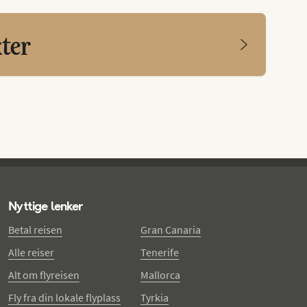
kter
Nyttige lenker
Betal reisen
Gran Canaria
Alle reiser
Tenerife
Alt om flyreisen
Mallorca
Fly fra din lokale flyplass
Tyrkia