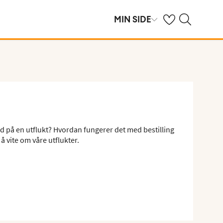
Se dine sparte hot
Søk på ving.no
MIN SIDE
ed på en utflukt? Hvordan fungerer det med bestilling
å vite om våre utflukter.