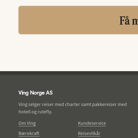
Få m
Ving - bunntekst
Ving Norge AS
Ving selger reiser med charter samt pakkereiser med
hotell og rutefly.
Om Ving
Kundeservice
Bærekraft
Reisevilkår