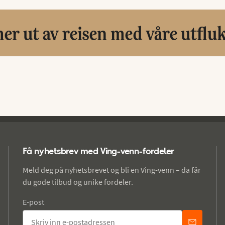
er ut av reisen med våre utflu
Få nyhetsbrev med Ving-venn-fordeler
Meld deg på nyhetsbrevet og bli en Ving-venn – da får
du gode tilbud og unike fordeler.
E-post