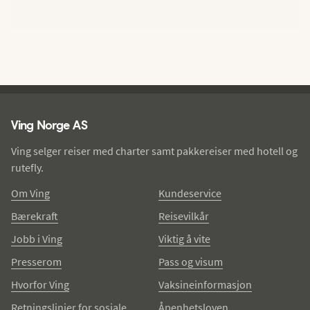
Ving - bunntekst
Ving Norge AS
Ving selger reiser med charter samt pakkereiser med hotell og
rutefly.
Om Ving
Kundeservice
Bærekraft
Reisevilkår
Jobb i Ving
Viktig å vite
Presserom
Pass og visum
Hvorfor Ving
Vaksineinformasjon
Retningslinjer for sosiale
Åpenhetsloven