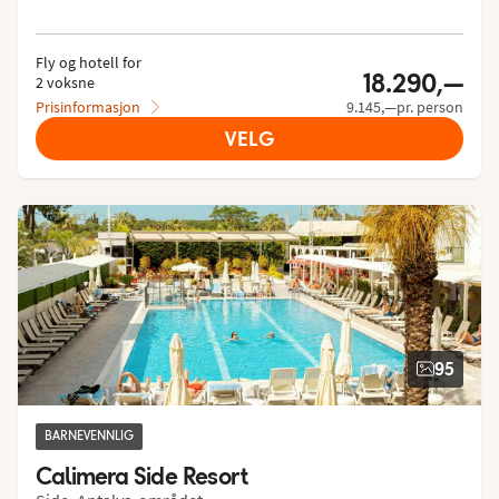
Fly og hotell for
18.290,—
2 voksne
Prisinformasjon
9.145,—pr. person
VELG
95
BARNEVENNLIG
Calimera Side Resort