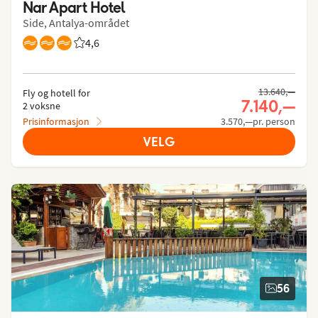
Nar Apart Hotel
Side, Antalya-området
4,6
Vurdering fra Vings gjester: 4.621/5
13.640,—
Fly og hotell for
7.140,—
2 voksne
Prisinformasjon
3.570,—pr. person
VELG
56