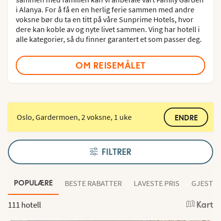
i Alanya. For å få en en herlig ferie sammen med andre
voksne bør du ta en titt på våre Sunprime Hotels, hvor
dere kan koble av og nyte livet sammen. Ving har hotell i
alle kategorier, så du finner garantert et som passer deg.
OM REISEMÅLET
Oslo, Gardermoen, 2 voksne, 1 uke
ENDRE
FILTRER
BESTE RABATTER
LAVESTE PRIS
GJESTEN
POPULÆRE
111 hotell
Kart