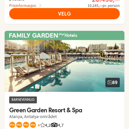
Prisinformasjon
10.245,—pr. person
VELG
Hotels
89
BARNEVENNLIG
Green Garden Resort & Spa
Alanya, Antalya-området
+
4,2
Vurdering fra Vings gjester: 4.235/5
Vurdering fra Tripadvisor: 4.7 of 5
4,7