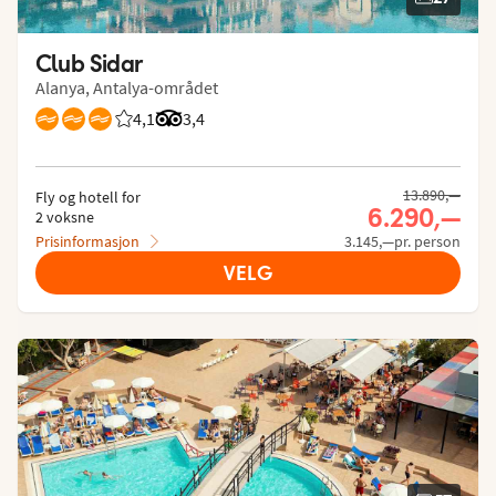
Club Sidar
Alanya, Antalya-området
4,1
Vurdering fra Vings gjester: 4.074/5
Vurdering fra Tripadvisor: 3.4 of 5
3,4
13.890,—
Fly og hotell for
6.290,—
2 voksne
Prisinformasjon
3.145,—pr. person
VELG