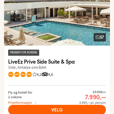
57
PASSER FOR VOKSNE
LiveEz Prive Side Suite & Spa
Side, Antalya-området
4,2
Vurdering fra Vings gjester: 4.17/5
Vurdering fra Tripadvisor: 4.6 of 5
4,6
15.590,—
Fly og hotell for
7.990,—
2 voksne
Prisinformasjon
3.995,—pr. person
VELG