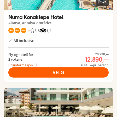
57
Numa Konaktepe Hotel
Alanya, Antalya-området
+
3,8
Vurdering fra Vings gjester: 3.839/5
Vurdering fra Tripadvisor: 4.4 of 5
4,4
All inclusive
20.990,—
Fly og hotell for
12.890,—
2 voksne
Prisinformasjon
6.445,—pr. person
VELG