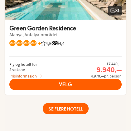
31
Green Garden Residence
Alanya, Antalya-området
+
4,5
Vurdering fra Vings gjester: 4.491/5
Vurdering fra Tripadvisor: 4.4 of 5
4,4
17.440,—
Fly og hotell for
9.940,—
2 voksne
Prisinformasjon
4.970,—pr. person
VELG
SE FLERE HOTELL