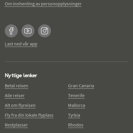
Om innhenting av personopplysninger
Facebook
YouTube
Instagram
Last ned vår app
Nyttige lenker
Betal reisen
Gran Canaria
Alle reiser
Tenerife
Alt om flyreisen
Mallorca
Fly fra din lokale flyplass
Tyrkia
Restplasser
Rhodos