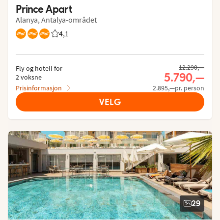
Prince Apart
Alanya, Antalya-området
4,1
Vurdering fra Vings gjester: 4.093/5
12.290,—
Fly og hotell for
5.790,—
2 voksne
Prisinformasjon
2.895,—pr. person
VELG
29