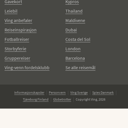
Gavekort
Kypros
Leiebil
Thailand
Ving anbefaler
Maldivene
Reiseinspirasjon
Dubai
Fotballreiser
Costa del Sol
Storbyferie
London
Gruppereiser
Barcelona
Ving-venn fordelsklubb
Se alle reisemål
Informasjonskapsler
Personvern
Ving Sverige
Spies Danmark
Tjäreborg Finland
Globetrotter
Copyright Ving, 2026