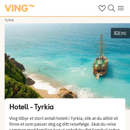
Se dine sparte h
Søk på ving.n
Meny
Tyrkia
(
39
)
Vis bilder
Hotell -
Tyrkia
Ving tilbyr et stort antall hotell i Tyrkia, slik at du alltid vil
finne et som passer deg og ditt reisefølge. Skal du reise
sammen med familien kan vi anbefale vårt Family Garden