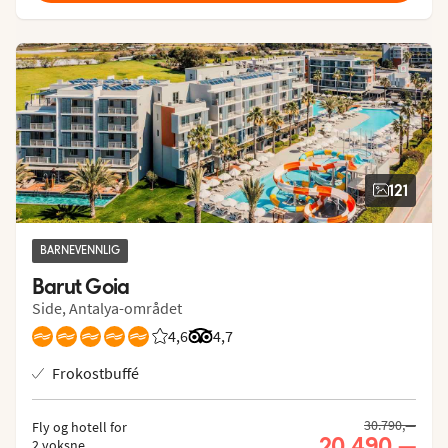
121
BARNEVENNLIG
Barut Goia
Side, Antalya-området
4,6
Vurdering fra Vings gjester: 4.63/5
Vurdering fra Tripadvisor: 4.7 of 5
4,7
Frokostbuffé
30.790,—
Fly og hotell for
20.490,—
2 voksne