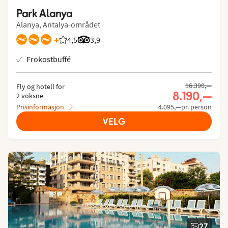
Park Alanya
Alanya, Antalya-området
+
4,5
Vurdering fra Vings gjester: 4.549/5
Vurdering fra Tripadvisor: 3.9 of 5
3,9
Frokostbuffé
16.390,—
Fly og hotell for
8.190,—
2 voksne
Prisinformasjon
4.095,—pr. person
VELG
27