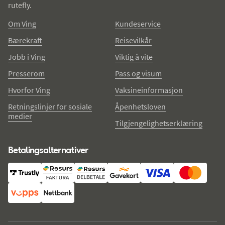
rutefly.
Om Ving
Kundeservice
Bærekraft
Reisevilkår
Jobb i Ving
Viktig å vite
Presserom
Pass og visum
Hvorfor Ving
Vaksineinformasjon
Retningslinjer for sosiale
Åpenhetsloven
medier
Tilgjengelighetserklæring
Betalingsalternativer