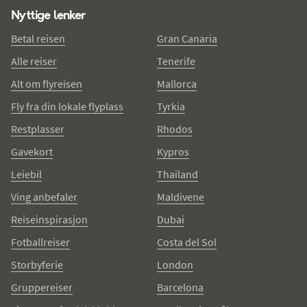
Nyttige lenker
Betal reisen
Gran Canaria
Alle reiser
Tenerife
Alt om flyreisen
Mallorca
Fly fra din lokale flyplass
Tyrkia
Restplasser
Rhodos
Gavekort
Kypros
Leiebil
Thailand
Ving anbefaler
Maldivene
Reiseinspirasjon
Dubai
Fotballreiser
Costa del Sol
Storbyferie
London
Gruppereiser
Barcelona