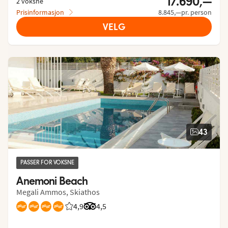
17.690,—
2 voksne
Prisinformasjon
8.845,—pr. person
VELG
43
PASSER FOR VOKSNE
Anemoni Beach
Megali Ammos, Skiathos
4,9
Vurdering fra Vings gjester: 4.856/5
Vurdering fra Tripadvisor: 4.5 of 5
4,5