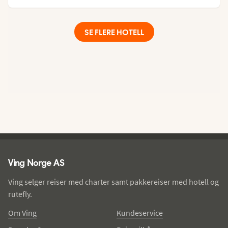
SE FLERE HOTELL
Ving - bunntekst
Ving Norge AS
Ving selger reiser med charter samt pakkereiser med hotell og
rutefly.
Om Ving
Kundeservice