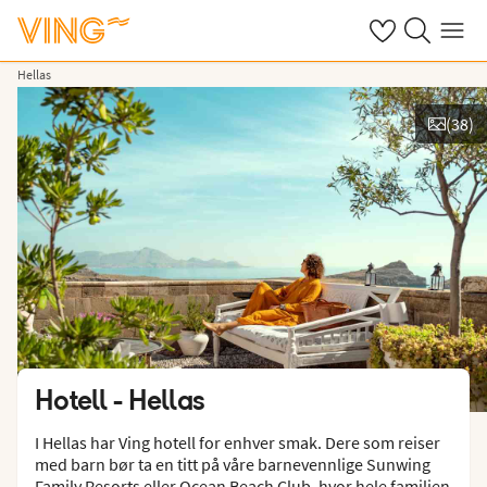
Se dine sparte h
Søk på ving.n
Meny
Hellas
(
38
)
Vis bilder
Hotell -
Hellas
I Hellas har Ving hotell for enhver smak. Dere som reiser
med barn bør ta en titt på våre barnevennlige Sunwing
Family Resorts eller Ocean Beach Club, hvor hele familien