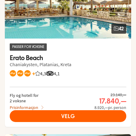
42
PASSER FOR VOKSNE
Erato Beach
Chaniakysten, Platanias, Kreta
+
4,3
Vurdering fra Vings gjester: 4.257/5
Vurdering fra Tripadvisor: 4.1 of 5
4,1
23.140,—
Fly og hotell for
17.840,—
2 voksne
Prisinformasjon
8.920,—pr. person
VELG