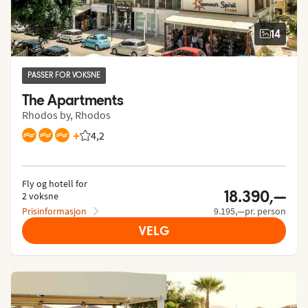
14
PASSER FOR VOKSNE
The Apartments
Rhodos by, Rhodos
+
4,2
Vurdering fra Vings gjester: 4.154/5
Fly og hotell for
18.390,—
2 voksne
Prisinformasjon
9.195,—pr. person
VELG