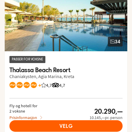
34
PASSER FOR VOKSNE
Thalassa Beach Resort
Chaniakysten, Agia Marina, Kreta
+
4,7
Vurdering fra Vings gjester: 4.69/5
Vurdering fra Tripadvisor: 4.7 of 5
4,7
Fly og hotell for
20.290,—
2 voksne
Prisinformasjon
10.145,—pr. person
VELG