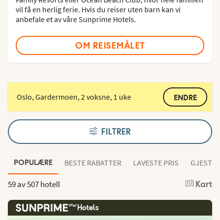
vil få en herlig ferie. Hvis du reiser uten barn kan vi
anbefale et av våre Sunprime Hotels.
OM REISEMÅLET
Oslo, Gardermoen, 2 voksne, 1 uke
ENDRE
FILTRER
BESTE RABATTER
LAVESTE PRIS
GJESTEN
POPULÆRE
59 av
507 hotell
Kart
Hotels