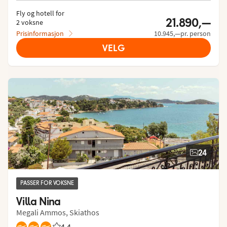
Fly og hotell for
21.890,—
2 voksne
Prisinformasjon
10.945,—pr. person
VELG
24
PASSER FOR VOKSNE
Villa Nina
Megali Ammos, Skiathos
4,4
Vurdering fra Vings gjester: 4.362/5