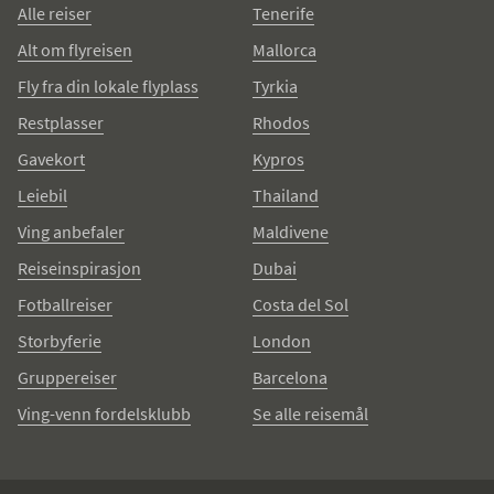
Alle reiser
Tenerife
Alt om flyreisen
Mallorca
Fly fra din lokale flyplass
Tyrkia
Restplasser
Rhodos
Gavekort
Kypros
Leiebil
Thailand
Ving anbefaler
Maldivene
Reiseinspirasjon
Dubai
Fotballreiser
Costa del Sol
Storbyferie
London
Gruppereiser
Barcelona
Ving-venn fordelsklubb
Se alle reisemål