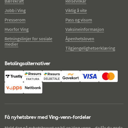
Bærekraft
Reisevilkår
Jobb i Ving
Viktig å vite
Presserom
Pass og visum
Hvorfor Ving
Vaksineinformasjon
Retningslinjer for sosiale
Åpenhetsloven
medier
Tilgjengelighetserklæring
Betalingsalternativer
Få nyhetsbrev med Ving-venn-fordeler
Meld deg på nyhetsbrevet og bli en Ving-venn – da får du gode