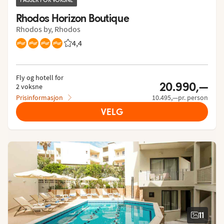
PASSER FOR VOKSNE
Rhodos Horizon Boutique
Rhodos by, Rhodos
4,4
Vurdering fra Vings gjester: 4.358/5
Fly og hotell for
20.990,—
2 voksne
Prisinformasjon
10.495,—pr. person
VELG
11