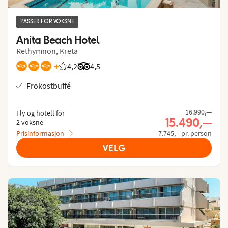
PASSER FOR VOKSNE
Anita Beach Hotel
Rethymnon, Kreta
+
4,2
Vurdering fra Vings gjester: 4.167/5
Vurdering fra Tripadvisor: 4.5 of 5
4,5
Frokostbuffé
16.990,—
Fly og hotell for
15.490,—
2 voksne
Prisinformasjon
7.745,—pr. person
VELG