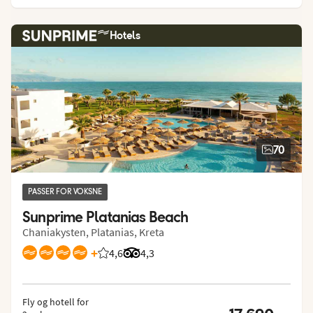
Hotels
70
PASSER FOR VOKSNE
Sunprime Platanias Beach
Chaniakysten, Platanias, Kreta
+
4,6
Vurdering fra Vings gjester: 4.614/5
Vurdering fra Tripadvisor: 4.3 of 5
4,3
Fly og hotell for