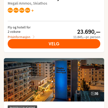
Megali Ammos, Skiathos
+
Fly og hotell for
23.690,—
2 voksne
Prisinformasjon
11.845,—pr. person
VELG
16