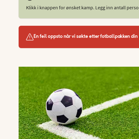
Klikk i knappen for ønsket kamp. Legg inn antall persone
En feil oppsto når vi søkte etter fotballpakken din