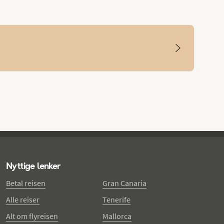
Nyttige lenker
Betal reisen
Gran Canaria
Alle reiser
Tenerife
Alt om flyreisen
Mallorca