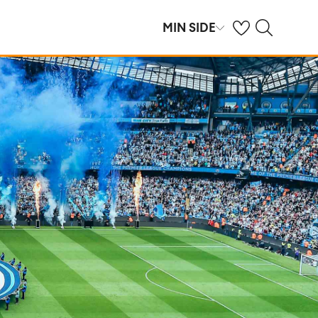
Se dine sparte hot
Søk på ving.no
MIN SIDE