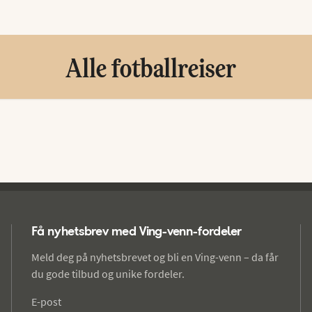
Alle fotballreiser
Få nyhetsbrev med Ving-venn-fordeler
Meld deg på nyhetsbrevet og bli en Ving-venn – da får
du gode tilbud og unike fordeler.
E-post