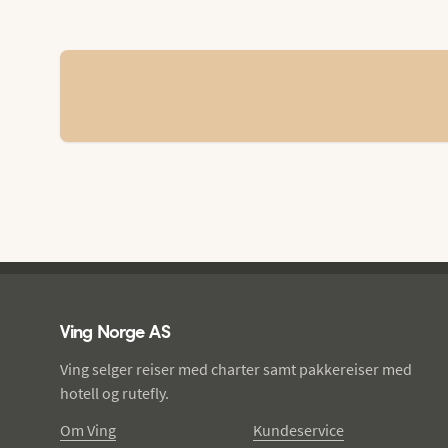
Ving - bunntekst
Ving Norge AS
Ving selger reiser med charter samt pakkereiser med
hotell og rutefly.
Om Ving
Kundeservice