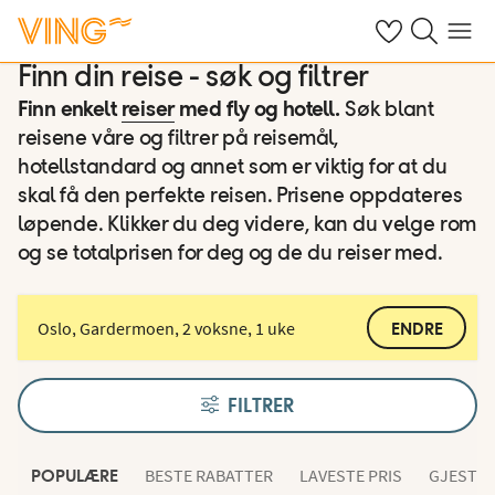
Se dine sparte h
Søk på ving.n
Meny
Finn din reise - søk og filtrer
Finn enkelt
reiser
med fly og hotell.
Søk blant
reisene våre og filtrer på reisemål,
hotellstandard og annet som er viktig for at du
skal få den perfekte reisen. Prisene oppdateres
løpende. Klikker du deg videre, kan du velge rom
og se totalprisen for deg og de du reiser med.
Oslo, Gardermoen, 2 voksne, 1 uke
ENDRE
FILTRER
BESTE RABATTER
LAVESTE PRIS
GJESTEN
POPULÆRE