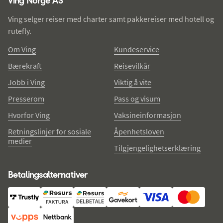
Ving selger reiser med charter samt pakkereiser med hotell og
rutefly.
Om Ving
Kundeservice
Bærekraft
Reisevilkår
Jobb i Ving
Viktig å vite
Presserom
Pass og visum
Hvorfor Ving
Vaksineinformasjon
Retningslinjer for sosiale
Åpenhetsloven
medier
Tilgjengelighetserklæring
Betalingsalternativer