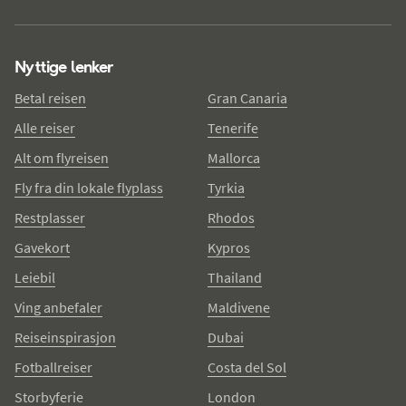
Nyttige lenker
Betal reisen
Gran Canaria
Alle reiser
Tenerife
Alt om flyreisen
Mallorca
Fly fra din lokale flyplass
Tyrkia
Restplasser
Rhodos
Gavekort
Kypros
Leiebil
Thailand
Ving anbefaler
Maldivene
Reiseinspirasjon
Dubai
Fotballreiser
Costa del Sol
Storbyferie
London