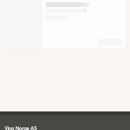
Ving - bunntekst
Ving Norge AS