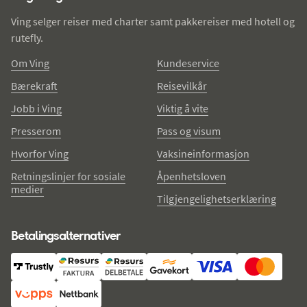
Ving selger reiser med charter samt pakkereiser med hotell og
rutefly.
Om Ving
Kundeservice
Bærekraft
Reisevilkår
Jobb i Ving
Viktig å vite
Presserom
Pass og visum
Hvorfor Ving
Vaksineinformasjon
Retningslinjer for sosiale
Åpenhetsloven
medier
Tilgjengelighetserklæring
Betalingsalternativer