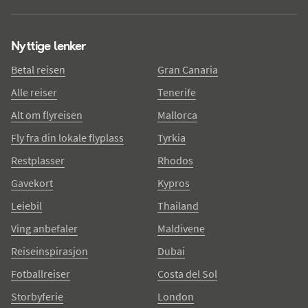
Nyttige lenker
Betal reisen
Gran Canaria
Alle reiser
Tenerife
Alt om flyreisen
Mallorca
Fly fra din lokale flyplass
Tyrkia
Restplasser
Rhodos
Gavekort
Kypros
Leiebil
Thailand
Ving anbefaler
Maldivene
Reiseinspirasjon
Dubai
Fotballreiser
Costa del Sol
Storbyferie
London