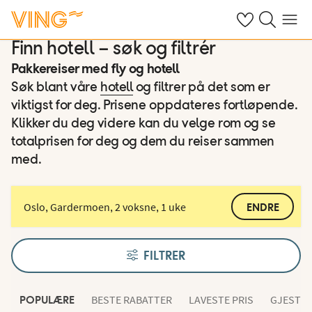
Se dine sparte h
Søk på ving.n
Meny
Finn hotell – søk og filtrér
Pakkereiser med fly og hotell
Søk blant våre
hotell
og filtrer på det som er
viktigst for deg. Prisene oppdateres fortløpende.
Klikker du deg videre kan du velge rom og se
totalprisen for deg og dem du reiser sammen
med.
Oslo, Gardermoen, 2 voksne, 1 uke
ENDRE
FILTRER
BESTE RABATTER
LAVESTE PRIS
GJESTEN
POPULÆRE