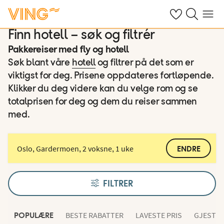
Se dine sparte h
Søk på ving.n
Meny
Finn hotell – søk og filtrér
Pakkereiser med fly og hotell
Søk blant våre
hotell
og filtrer på det som er
viktigst for deg. Prisene oppdateres fortløpende.
Klikker du deg videre kan du velge rom og se
totalprisen for deg og dem du reiser sammen
med.
Oslo, Gardermoen, 2 voksne, 1 uke
ENDRE
FILTRER
BESTE RABATTER
LAVESTE PRIS
GJESTEN
POPULÆRE