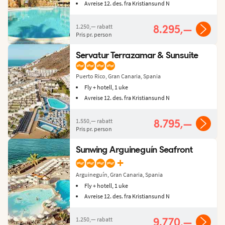
Avreise 12. des. fra Kristiansund N
1.250,—
rabatt
8.295,—
Pris pr. person
Servatur Terrazamar & Sunsuite
Puerto Rico, Gran Canaria, Spania
Fly + hotell, 1 uke
Avreise 12. des. fra Kristiansund N
1.550,—
rabatt
8.795,—
Pris pr. person
Sunwing Arguineguín Seafront
+
Arguineguín, Gran Canaria, Spania
Fly + hotell, 1 uke
Avreise 12. des. fra Kristiansund N
1.250,—
rabatt
9.770,—