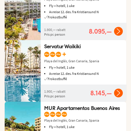
Fly + hotell, 1 uke
Avreise 12. des. fra Kristiansund N
Frokostbuffé
1.900,—
rabatt
8.095,—
Pris pr. person
Servatur Waikiki
+
Playa del Inglés, Gran Canaria, Spania
Fly + hotell, 1 uke
Avreise 12. des. fra Kristiansund N
Frokostbuffé
1.900,—
rabatt
8.145,—
Pris pr. person
MUR Apartamentos Buenos Aires
Playa del Inglés, Gran Canaria, Spania
Fly + hotell, 1 uke