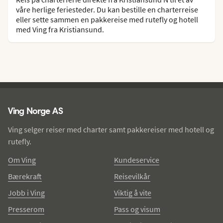
våre herlige feriesteder. Du kan bestille en charterreise
eller sette sammen en pakkereise med rutefly og hotell
med Ving fra Kristiansund.
Ving - bunntekst
Ving Norge AS
Ving selger reiser med charter samt pakkereiser med hotell og
rutefly.
Om Ving
Kundeservice
Bærekraft
Reisevilkår
Jobb i Ving
Viktig å vite
Presserom
Pass og visum