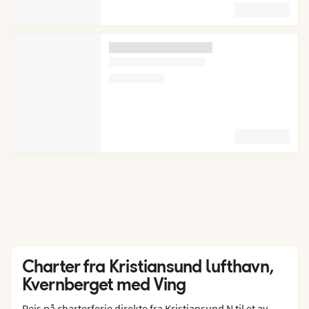
Charter fra Kristiansund lufthavn,
Kvernberget med Ving
Reis på charterferie direkte fra Kristiansund N til et av