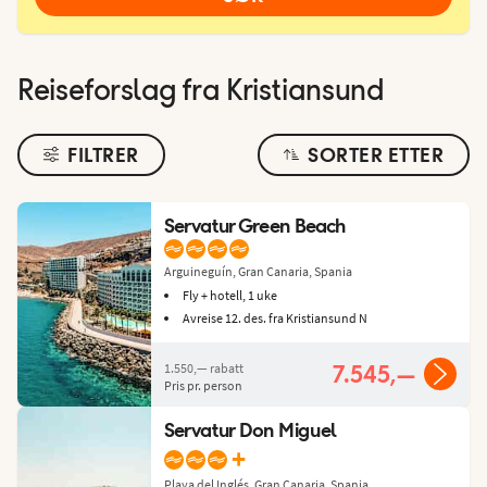
Reiseforslag fra Kristiansund
FILTRER
SORTER ETTER
Servatur Green Beach
Arguineguín, Gran Canaria, Spania
Fly + hotell, 1 uke
Avreise 12. des. fra Kristiansund N
1.550,—
rabatt
7.545,—
Pris pr. person
Servatur Don Miguel
+
Playa del Inglés, Gran Canaria, Spania