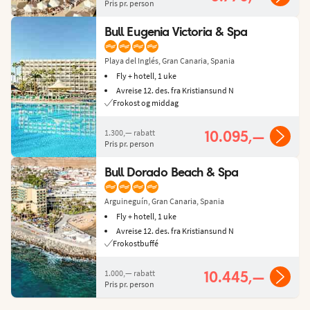
Pris pr. person
Bull Eugenia Victoria & Spa
Playa del Inglés, Gran Canaria, Spania
Fly + hotell, 1 uke
Avreise 12. des. fra Kristiansund N
Frokost og middag
1.300,—
rabatt
10.095,—
Pris pr. person
Bull Dorado Beach & Spa
Arguineguín, Gran Canaria, Spania
Fly + hotell, 1 uke
Avreise 12. des. fra Kristiansund N
Frokostbuffé
1.000,—
rabatt
10.445,—
Pris pr. person