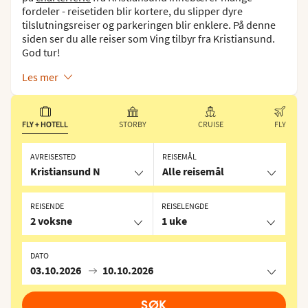
fordeler - reisetiden blir kortere, du slipper dyre
tilslutningsreiser og parkeringen blir enklere. På denne
siden ser du alle reiser som Ving tilbyr fra Kristiansund.
God tur!
Les mer
FLY + HOTELL
STORBY
CRUISE
FLY
AVREISESTED
REISEMÅL
Kristiansund N
Alle reisemål
REISENDE
REISELENGDE
2 voksne
1 uke
DATO
03.10.2026
10.10.2026
SØK