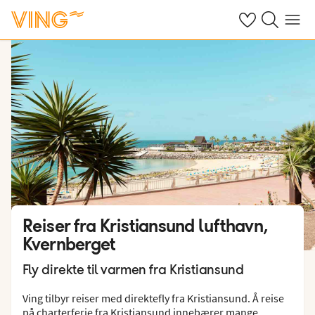
Se dine sparte h
Søk på ving.n
Meny
Reiser fra Kristiansund lufthavn,
Kvernberget
Fly direkte til varmen fra Kristiansund
Ving tilbyr reiser med direktefly fra Kristiansund. Å reise
på
charterferie
fra Kristiansund innebærer mange