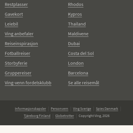
Restplasser
Rhodos
Gavekort
Kypros
Leiebil
Thailand
Ving anbefaler
Maldivene
Reiseinspirasjon
Dubai
Fotballreiser
Costa del Sol
Storbyferie
London
Gruppereiser
Barcelona
Ving-venn fordelsklubb
Se alle reisemål
Informasjonskapsler
Personvern
Ving Sverige
Spies Danmark
Tjäreborg Finland
Globetrotter
Copyright Ving, 2026